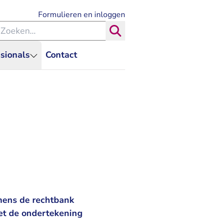
- U verlaat Rechtspraak.nl
Formulieren en inloggen
eken binnen de Rechtspraak
Zoeken
sionals
Contact
mens de rechtbank
Met de ondertekening