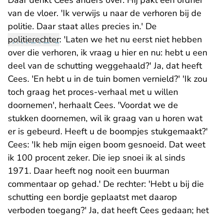
Daar denkt Cees anders over. Hij pakt een ordner
van de vloer. 'Ik verwijs u naar de verhoren bij de
politie. Daar staat alles precies in.' De
politierechter
: 'Laten we het nu eerst niet hebben
over die verhoren, ik vraag u hier en nu: hebt u een
deel van de schutting weggehaald?' Ja, dat heeft
Cees. 'En hebt u in de tuin bomen vernield?' 'Ik zou
toch graag het proces-verhaal met u willen
doornemen', herhaalt Cees. 'Voordat we de
stukken doornemen, wil ik graag van u horen wat
er is gebeurd. Heeft u de boompjes stukgemaakt?'
Cees: 'Ik heb mijn eigen boom gesnoeid. Dat weet
ik 100 procent zeker. Die iep snoei ik al sinds
1971. Daar heeft nog nooit een buurman
commentaar op gehad.' De rechter: 'Hebt u bij die
schutting een bordje geplaatst met daarop
verboden toegang?' Ja, dat heeft Cees gedaan; het