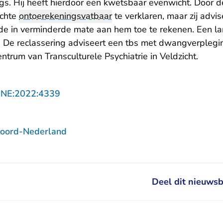
ugs. Hij heeft hierdoor een kwetsbaar evenwicht. Door 
chte
ontoerekeningsvatbaar
te verklaren, maar zij advis
e in verminderde mate aan hem toe te rekenen. Een la
. De reclassering adviseert een tbs met dwangverpleg
ntrum van Transculturele Psychiatrie in Veldzicht.
- U verlaat Rechtspraak.nl
NNE:2022:4339
Noord-Nederland
Deel dit nieuwsb