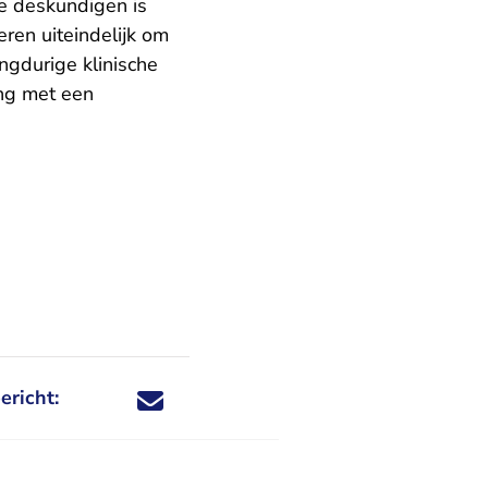
de deskundigen is
eren uiteindelijk om
ngdurige klinische
ing met een
ericht:
Deel dit nieuwsbericht via X - U verlaat Rechtspraa
Deel dit nieuwsbericht via Facebook - U verlaat
Deel dit nieuwsbericht via e-mail
Deel dit nieuwsbericht via LinkedIn - U v