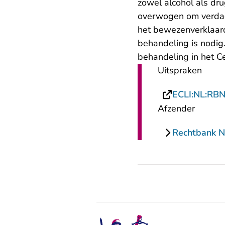
zowel alcohol als dr
overwogen om verda
het bewezenverklaard
behandeling is nodig
behandeling in het Ce
Uitspraken
ECLI:NL:RB
Afzender
Rechtbank 