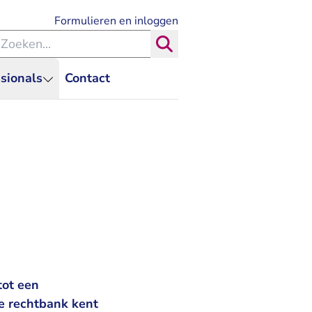
- U verlaat Rechtspraak.nl
Formulieren en inloggen
eken binnen de Rechtspraak
Zoeken
sionals
Contact
tot een
e rechtbank kent