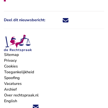
Deel dit nieuwsbericht:
Deel dit nieuwsbericht via X - U 
Deel dit nieuwsbericht via Fa
Deel dit nieuwsbericht via
Deel dit nieuwsbericht
Sitemap
Privacy
Cookies
Toegankelijkheid
Spoofing
Vacatures
- U verlaat Rechtspraak.nl
Archief
Over rechtspraak.nl
English
Volg ons op X (Twitter) - U verlaat Rechtspraak.nl
Volg ons op Facebook - U verlaat Rechtspraak.nl
Volg ons op Instagram - U verlaat Rechtspraak.nl
Volg ons op Youtube - U verlaat Rechtspraak.nl
Volg ons op LinkedIn - U verlaat Rechtspraak.n
'Blijf op de hoogte' nieuwsbrief - U verlaat