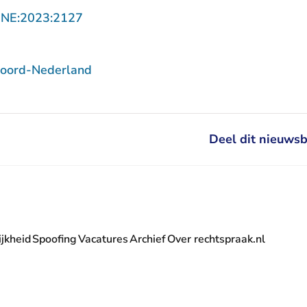
- U verlaat Rechtspraak.nl
NNE:2023:2127
Noord-Nederland
Deel dit nieuwsb
jkheid
Spoofing
Vacatures
Archief
Over rechtspraak.nl
- U verlaat Rechtspraak.nl
 Rechtspraak.nl
t Rechtspraak.nl
rlaat Rechtspraak.nl
verlaat Rechtspraak.nl
 U verlaat Rechtspraak.nl
' nieuwsbrief - U verlaat Rechtspraak.nl