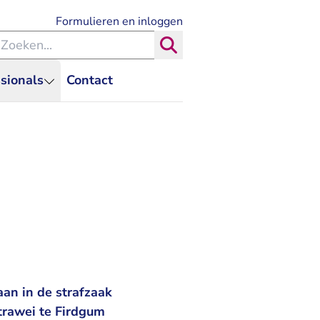
- U verlaat Rechtspraak.nl
Formulieren en inloggen
eken binnen de Rechtspraak
Zoeken
sionals
Contact
an in de strafzaak
trawei te Firdgum