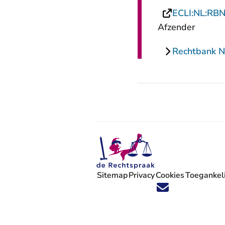
ECLI:NL:RB
Afzender
Rechtbank 
Sitemap
Privacy
Cookies
Toegankeli
Volg ons op X (Twitter) - U verlaat
Volg ons op Facebook - U verlaa
Volg ons op Instagram - U ve
Volg ons op Youtube - U 
Volg ons op LinkedIn -
'Blijf op de hoogte