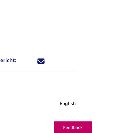
ericht:
Deel dit nieuwsbericht via X - U verlaat Rechtspraa
Deel dit nieuwsbericht via Facebook - U verlaat
Deel dit nieuwsbericht via e-mail
Deel dit nieuwsbericht via LinkedIn - U v
English