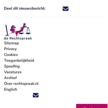
Deel dit nieuwsbericht:
Deel dit nieuwsbericht via X - U 
Deel dit nieuwsbericht via Fa
Deel dit nieuwsbericht via
Deel dit nieuwsbericht
Sitemap
Privacy
Cookies
Toegankelijkheid
Spoofing
Vacatures
- U verlaat Rechtspraak.nl
Archief
Over rechtspraak.nl
English
Volg ons op X (Twitter) - U verlaat Rechtspraak.nl
Volg ons op Facebook - U verlaat Rechtspraak.nl
Volg ons op Instagram - U verlaat Rechtspraak.nl
Volg ons op Youtube - U verlaat Rechtspraak.nl
Volg ons op LinkedIn - U verlaat Rechtspraak.n
'Blijf op de hoogte' nieuwsbrief - U verlaat