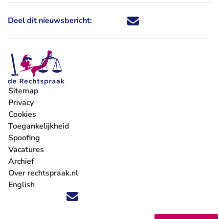
Deel dit nieuwsbericht:
Deel dit nieuwsbericht via X - U 
Deel dit nieuwsbericht via Fa
Deel dit nieuwsbericht via
Deel dit nieuwsbericht
Sitemap
Privacy
Cookies
Toegankelijkheid
Spoofing
Vacatures
- U verlaat Rechtspraak.nl
Archief
Over rechtspraak.nl
English
Volg ons op X (Twitter) - U verlaat Rechtspraak.nl
Volg ons op Facebook - U verlaat Rechtspraak.nl
Volg ons op Instagram - U verlaat Rechtspraak.nl
Volg ons op Youtube - U verlaat Rechtspraak.nl
Volg ons op LinkedIn - U verlaat Rechtspraak.n
'Blijf op de hoogte' nieuwsbrief - U verlaat