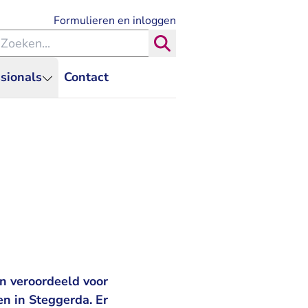
- U verlaat Rechtspraak.nl
Formulieren en inloggen
eken binnen de Rechtspraak
Zoeken
sionals
Contact
n veroordeeld voor
n in Steggerda. Er