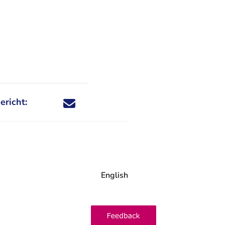
ericht:
Deel dit nieuwsbericht via X - U verlaat Rechtspraa
Deel dit nieuwsbericht via Facebook - U verlaat
Deel dit nieuwsbericht via e-mail
Deel dit nieuwsbericht via LinkedIn - U v
English