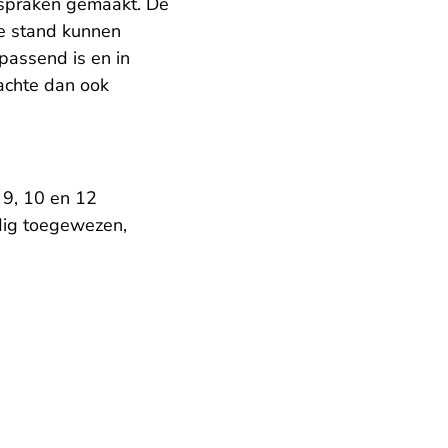
fspraken gemaakt. De
ze stand kunnen
passend is en in
dachte dan ook
 9, 10 en 12
dig toegewezen,