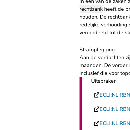
In één van de zaken 
rechtbank
heeft de pr
houden. De rechtbank 
redelijke verhouding 
veroordeeld tot de s
Strafoplegging
Aan de verdachten zi
maanden. De vorderi
inclusief die voor top
Uitspraken
ECLI:NL:RB
ECLI:NL:RB
ECLI:NL:RB