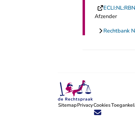
ECLI:NL:RB
Afzender
Rechtbank 
Sitemap
Privacy
Cookies
Toegankeli
Volg ons op X (Twitter) - U verlaat
Volg ons op Facebook - U verlaa
Volg ons op Instagram - U ve
Volg ons op Youtube - U 
Volg ons op LinkedIn -
'Blijf op de hoogte