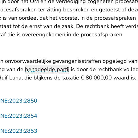
zijn door het OM en de verdediging zogeheten procesa
ocesafspraken ter zitting besproken en getoetst of de
is van oordeel dat het voorstel in de procesafspraken 
staat tot de ernst van de zaak. De rechtbank heeft ver
traf die is overeengekomen in de procesafspraken.
jn onvoorwaardelijke gevangenisstraffen opgelegd van
ng van de
benadeelde partij
is door de rechtbank volle
duif Luna, die blijkens de taxatie € 80.000,00 waard is.
- U verlaat Rechtspraak.nl
NNE:2023:2850
- U verlaat Rechtspraak.nl
NNE:2023:2854
- U verlaat Rechtspraak.nl
NNE:2023:2853