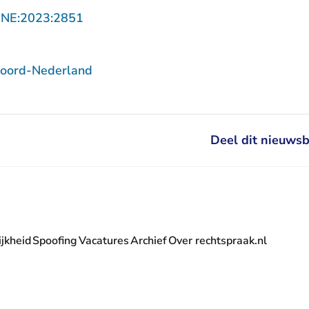
- U verlaat Rechtspraak.nl
NNE:2023:2851
Noord-Nederland
Deel dit nieuwsb
jkheid
Spoofing
Vacatures
Archief
Over rechtspraak.nl
- U verlaat Rechtspraak.nl
 Rechtspraak.nl
t Rechtspraak.nl
rlaat Rechtspraak.nl
verlaat Rechtspraak.nl
 U verlaat Rechtspraak.nl
' nieuwsbrief - U verlaat Rechtspraak.nl