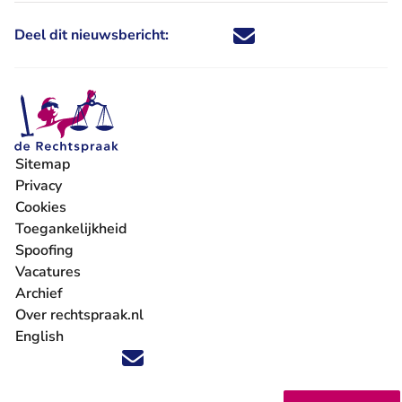
Deel dit nieuwsbericht:
Deel dit nieuwsbericht via X - U 
Deel dit nieuwsbericht via Fa
Deel dit nieuwsbericht via
Deel dit nieuwsbericht
Sitemap
Privacy
Cookies
Toegankelijkheid
Spoofing
Vacatures
- U verlaat Rechtspraak.nl
Archief
Over rechtspraak.nl
English
Volg ons op X (Twitter) - U verlaat Rechtspraak.nl
Volg ons op Facebook - U verlaat Rechtspraak.nl
Volg ons op Instagram - U verlaat Rechtspraak.nl
Volg ons op Youtube - U verlaat Rechtspraak.nl
Volg ons op LinkedIn - U verlaat Rechtspraak.n
'Blijf op de hoogte' nieuwsbrief - U verlaat