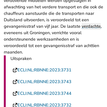
verdovende middelen werden opgeslagen in
afwachting van het verdere transport en die ook de
chauffeurs aanstuurde die de transporten naar
Duitsland uitvoerden, is veroordeeld tot een
gevangenisstraf van vijf jaar. De laatste
verdachte
,
eveneens uit Groningen, verrichte vooral
ondersteunende werkzaamheden en is
veroordeeld tot een gevangenisstraf van achttien
maanden.
Uitspraken
- U verlaat Recht
ECLI:NL:RBNNE:2023:3731
- U verlaat Recht
ECLI:NL:RBNNE:2023:3743
- U verlaat Recht
ECLI:NL:RBNNE:2023:3744
- U verlaat Recht
ECLI:NL:RBNNE:2023:3732