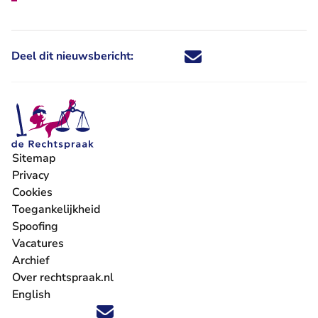
Deel dit nieuwsbericht:
Deel dit nieuwsbericht via X - U 
Deel dit nieuwsbericht via Fa
Deel dit nieuwsbericht via
Deel dit nieuwsbericht
Sitemap
Privacy
Cookies
Toegankelijkheid
Spoofing
Vacatures
- U verlaat Rechtspraak.nl
Archief
Over rechtspraak.nl
English
Volg ons op X (Twitter) - U verlaat Rechtspraak.nl
Volg ons op Facebook - U verlaat Rechtspraak.nl
Volg ons op Instagram - U verlaat Rechtspraak.nl
Volg ons op Youtube - U verlaat Rechtspraak.nl
Volg ons op LinkedIn - U verlaat Rechtspraak.n
'Blijf op de hoogte' nieuwsbrief - U verlaat