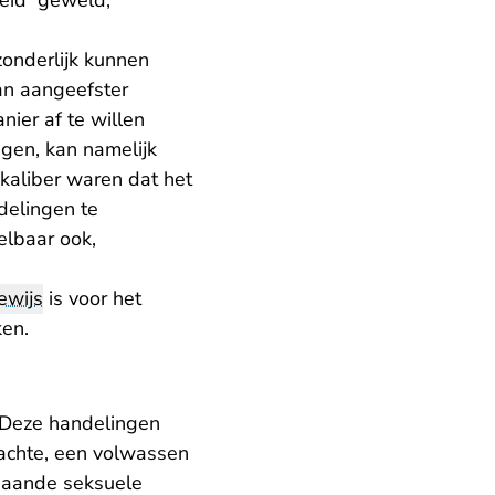
heid geweld,
zonderlijk kunnen
an aangeefster
ier af te willen
ngen, kan namelijk
kaliber waren dat het
delingen te
telbaar ook,
ewijs
is voor het
ken.
. Deze handelingen
achte, een volwassen
rgaande seksuele