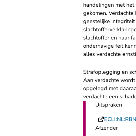
handelingen met het s
gekomen. Verdachte h
geestelijke integritei
slachtofferverklaringe
slachtoffer en haar f
onderhavige feit ken
alles verdachte ernst
Strafoplegging en s
Aan verdachte wordt
opgelegd met daaraa
verdachte een schade
Uitspraken
ECLI:NL:RB
Afzender