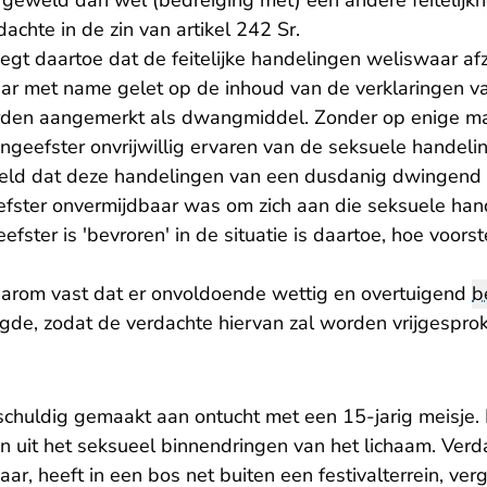
 geweld dan wel (bedreiging met) een andere feitelijk
achte in de zin van artikel 242 Sr.
gt daartoe dat de feitelijke handelingen weliswaar af
r met name gelet op de inhoud van de verklaringen v
den aangemerkt als dwangmiddel. Zonder op enige man
ngeefster onvrijwillig ervaren van de seksuele handeli
eld dat deze handelingen van een dusdanig dwingend 
fster onvermijdbaar was om zich aan die seksuele han
fster is 'bevroren' in de situatie is daartoe, hoe voors
aarom vast dat er onvoldoende wettig en overtuigend
b
gde, zodat de verdachte hiervan zal worden vrijgespro
 schuldig gemaakt aan ontucht met een 15-jarig meisje
uit het seksueel binnendringen van het lichaam. Verd
aar, heeft in een bos net buiten een festivalterrein, ve