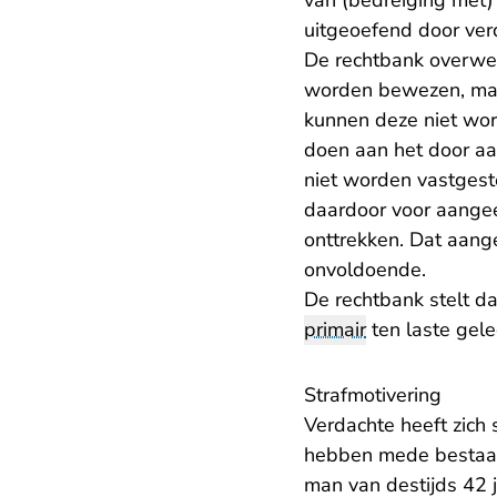
van (bedreiging met)
uitgeoefend door verd
De rechtbank overwee
worden bewezen, maa
kunnen deze niet wor
doen aan het door aa
niet worden vastgest
daardoor voor aangee
onttrekken. Dat aangee
onvoldoende.
De rechtbank stelt d
primair
ten laste gele
Strafmotivering
Verdachte heeft zich
hebben mede bestaan 
man van destijds 42 j