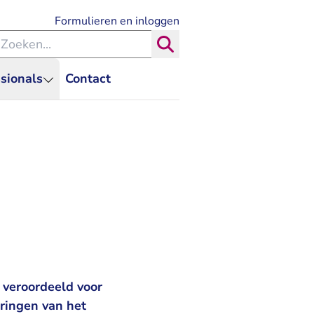
- U verlaat Rechtspraak.nl
Formulieren en inloggen
eken binnen de Rechtspraak
Zoeken
sionals
Contact
 veroordeeld voor
ringen van het