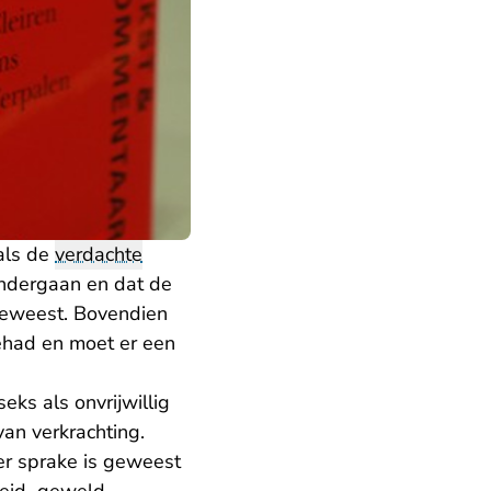
 als de
verdachte
ondergaan en dat de
 geweest. Bovendien
ehad en moet er een
ks als onvrijwillig
van verkrachting.
er sprake is geweest