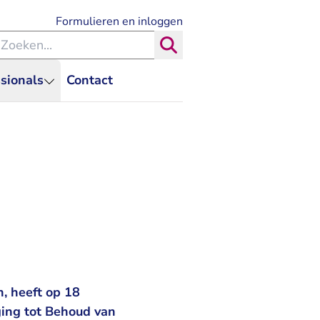
- U verlaat Rechtspraak.nl
Formulieren en inloggen
eken binnen de Rechtspraak
Zoeken
sionals
Contact
, heeft op 18
ging tot Behoud van