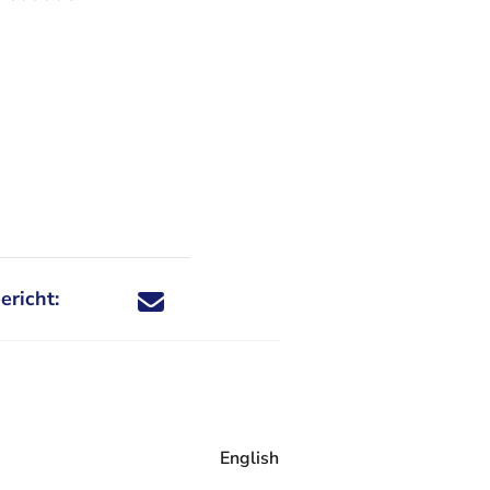
ericht:
Deel dit nieuwsbericht via X - U verlaat Rechtspraa
Deel dit nieuwsbericht via Facebook - U verlaat
Deel dit nieuwsbericht via e-mail
Deel dit nieuwsbericht via LinkedIn - U v
English