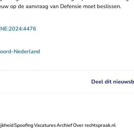
ieuw op de aanvraag van Defensie moet beslissen.
- U verlaat Rechtspraak.nl
NNE:2024:4476
Noord-Nederland
Deel dit nieuwsb
jkheid
Spoofing
Vacatures
Archief
Over rechtspraak.nl
- U verlaat Rechtspraak.nl
 Rechtspraak.nl
t Rechtspraak.nl
rlaat Rechtspraak.nl
verlaat Rechtspraak.nl
 U verlaat Rechtspraak.nl
' nieuwsbrief - U verlaat Rechtspraak.nl