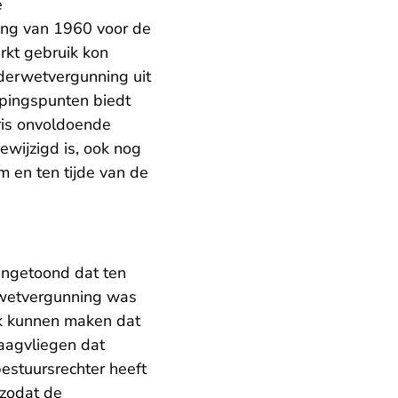
e
ing van 1960 voor de
erkt gebruik kon
derwetvergunning uit
pingspunten biedt
aris onvoldoende
wijzigd is, ook nog
m en ten tijde van de
aangetoond dat ten
rwetvergunning was
ijk kunnen maken dat
laagvliegen dat
bestuursrechter heeft
 zodat de