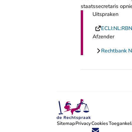
staatssecretaris opn
Uitspraken
ECLI:NL:RB
Afzender
Rechtbank 
Sitemap
Privacy
Cookies
Toegankeli
Volg ons op X (Twitter) - U verlaat
Volg ons op Facebook - U verlaa
Volg ons op Instagram - U ve
Volg ons op Youtube - U 
Volg ons op LinkedIn -
'Blijf op de hoogte