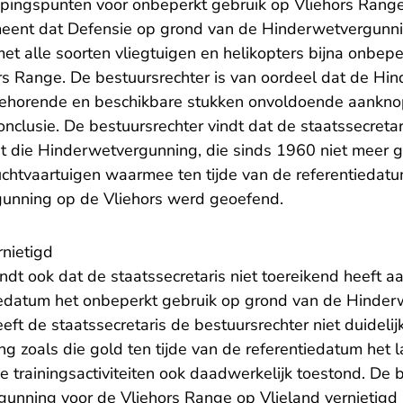
ingspunten voor onbeperkt gebruik op Vliehors Rang
 meent dat Defensie op grond van de Hinderwetvergunn
met alle soorten vliegtuigen en helikopters bijna onbep
s Range. De bestuursrechter is van oordeel dat de Hin
behorende en beschikbare stukken onvoldoende aankno
onclusie. De bestuursrechter vindt dat de staatssecret
t die Hinderwetvergunning, die sinds 1960 niet meer ge
uchtvaartuigen waarmee ten tijde van de referentiedatu
gunning op de Vliehors werd geoefend.
nietigd
ndt ook dat de staatssecretaris niet toereikend heeft 
tiedatum het onbeperkt gebruik op grond van de Hinde
eft de staatssecretaris de bestuursrechter niet duidel
g zoals die gold ten tijde van de referentiedatum het 
de trainingsactiviteiten ook daadwerkelijk toestond. De 
unning voor de Vliehors Range op Vlieland vernietigd