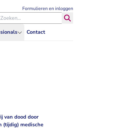
- U verlaat Rechtspraak.nl
Formulieren en inloggen
eken binnen de Rechtspraak
Zoeken
sionals
Contact
ij van dood door
 (tijdig) medische