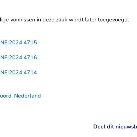
edige vonnissen in deze zaak wordt later toegevoegd.
- U verlaat Rechtspraak.nl
NNE:2024:4715
- U verlaat Rechtspraak.nl
NNE:2024:4716
- U verlaat Rechtspraak.nl
NNE:2024:4714
Noord-Nederland
Deel dit nieuwsb