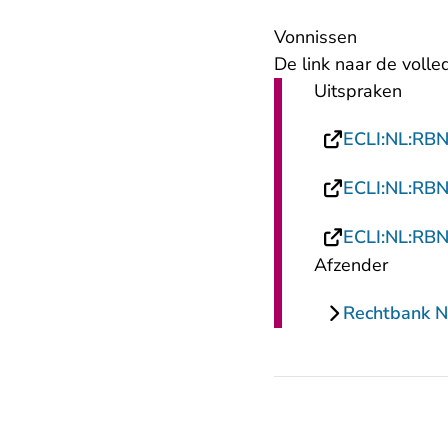
Vonnissen
De link naar de voll
Uitspraken
ECLI:NL:RB
ECLI:NL:RB
ECLI:NL:RB
Afzender
Rechtbank 