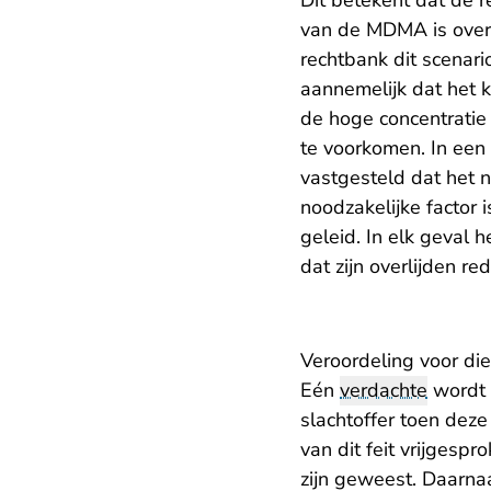
Dit betekent dat de re
van de MDMA is overl
rechtbank dit scenari
aannemelijk dat het k
de hoge concentratie
te voorkomen. In een
vastgesteld dat het 
noodzakelijke factor 
geleid. In elk geval h
dat zijn overlijden r
Veroordeling voor die
Eén
verdachte
wordt 
slachtoffer toen deze
van dit feit vrijgesp
zijn geweest. Daarna