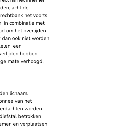
direct na het innemen
den, acht de
 rechtbank het voorts
n, in combinatie met
od om het overlijden
k dan ook niet worden
kelen, een
overlijden hebben
anige mate verhoogd,
.
eden lichaam.
monnee van het
e verdachten worden
 diefstal betrokken
nemen en verplaatsen