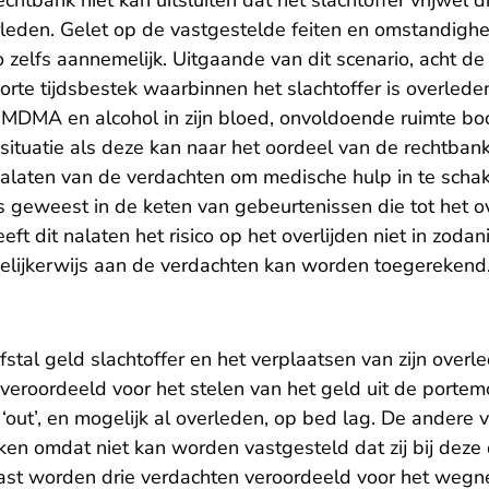
chtbank niet kan uitsluiten dat het slachtoffer vrijwel 
eden. Gelet op de vastgestelde feiten en omstandighe
o zelfs aannemelijk. Uitgaande van dit scenario, acht de
orte tijdsbestek waarbinnen het slachtoffer is overlede
 MDMA en alcohol in zijn bloed, onvoldoende ruimte bo
 situatie als deze kan naar het oordeel van de rechtban
nalaten van de verdachten om medische hulp in te scha
is geweest in de keten van gebeurtenissen die tot het 
eeft dit nalaten het risico op het overlijden niet in zod
edelijkerwijs aan de verdachten kan worden toegerekend
fstal geld slachtoffer en het verplaatsen van zijn overl
veroordeeld voor het stelen van het geld uit de porte
 ‘out’, en mogelijk al overleden, op bed lag. De ander
roken omdat niet kan worden vastgesteld dat zij bij deze
ast worden drie verdachten veroordeeld voor het weg