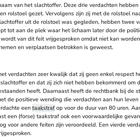
haam van het slachtoffer. Deze drie verdachten hebben 
en rolstoel gezet. Vervolgens zijn zij met de rolstoel n
lachtoffer uit de rolstoel was gegleden, hebben twee v
ept tot aan de plek waar het lichaam later door de politi
 wordt van dit feit vrijgesproken omdat niet kan worde
gnemen en verplaatsen betrokken is geweest.
et verdachten zeer kwalijk dat zij geen enkel respect
 slachtoffer en dat zij zich niet hebben bekommerd om 
estaanden heeft. Daarnaast heeft de rechtbank bij de s
et de positieve wending die verdachten aan hun leve
erdachte een
taakstraf
op voor de duur van 80 uren. Aa
st een (forse) taakstraf ook een voorwaardelijke geva
og voor andere feiten zijn veroordeeld. Een vierde ver
rijgesproken.