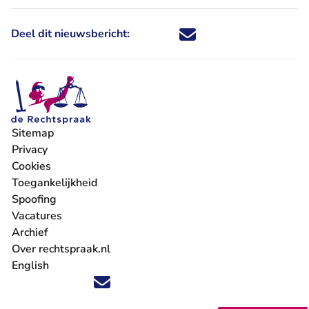
Deel dit nieuwsbericht:
Deel dit nieuwsbericht via X - U 
Deel dit nieuwsbericht via Fa
Deel dit nieuwsbericht via
Deel dit nieuwsbericht
Sitemap
Privacy
Cookies
Toegankelijkheid
Spoofing
Vacatures
- U verlaat Rechtspraak.nl
Archief
Over rechtspraak.nl
English
Volg ons op X (Twitter) - U verlaat Rechtspraak.nl
Volg ons op Facebook - U verlaat Rechtspraak.nl
Volg ons op Instagram - U verlaat Rechtspraak.nl
Volg ons op Youtube - U verlaat Rechtspraak.nl
Volg ons op LinkedIn - U verlaat Rechtspraak.n
'Blijf op de hoogte' nieuwsbrief - U verlaat