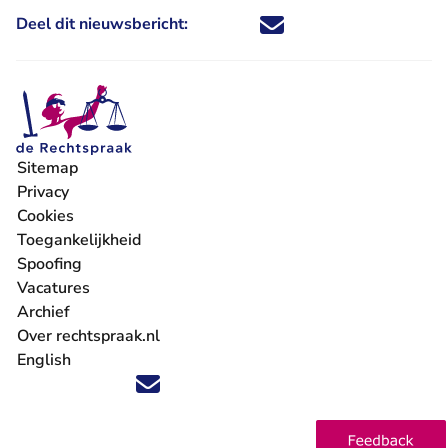
Deel dit nieuwsbericht:
Deel dit nieuwsbericht via X - U 
Deel dit nieuwsbericht via Fa
Deel dit nieuwsbericht via
Deel dit nieuwsbericht
Sitemap
Privacy
Cookies
Toegankelijkheid
Spoofing
Vacatures
- U verlaat Rechtspraak.nl
Archief
Over rechtspraak.nl
English
Volg ons op X (Twitter) - U verlaat Rechtspraak.nl
Volg ons op Facebook - U verlaat Rechtspraak.nl
Volg ons op Instagram - U verlaat Rechtspraak.nl
Volg ons op Youtube - U verlaat Rechtspraak.nl
Volg ons op LinkedIn - U verlaat Rechtspraak.n
'Blijf op de hoogte' nieuwsbrief - U verlaat