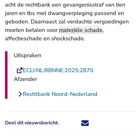
acht de rechtbank een gevangenisstraf van tien
jaren en tbs met dwangverpleging passend en
geboden. Daarnaast zal verdachte vergoedingen
moeten betalen voor
materiële schade
,
affectieschade en shockschade.
Uitspraken
- U verlaat Recht
ECLI:NL:RBNNE:2025:2870
Afzender
Rechtbank Noord-Nederland
Deel dit nieuwsbericht:
Deel dit nieuwsbericht via X - U 
Deel dit nieuwsbericht via Fa
Deel dit nieuwsbericht via
Deel dit nieuwsbericht