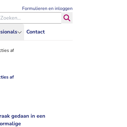
- U verlaat Rechtspraak.nl
Formulieren en inloggen
eken binnen de Rechtspraak
Zoeken
sionals
Contact
ties af
ties af
raak gedaan in een
oormalige