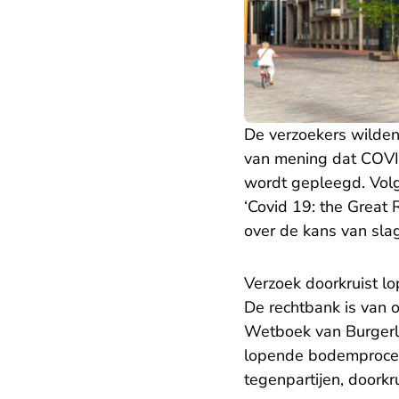
De verzoekers wilden 
van mening dat COVI
wordt gepleegd. Volg
‘Covid 19: the Great 
over de kans van sl
Verzoek doorkruist 
De rechtbank is van o
Wetboek van Burgerli
lopende bodemprocedu
tegenpartijen, doorkr