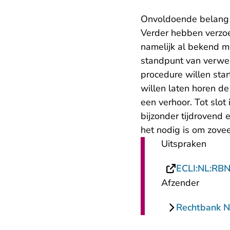
Onvoldoende belang e
Verder hebben verzoe
namelijk al bekend m
standpunt van verwee
procedure willen start
willen laten horen de
een verhoor. Tot slot
bijzonder tijdrovend e
het nodig is om zove
Uitspraken
ECLI:NL:RB
Afzender
Rechtbank 