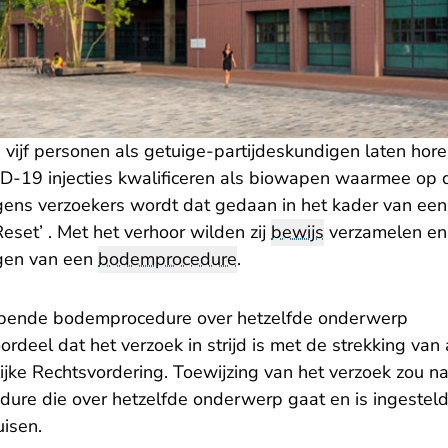
vijf personen als getuige-partijdeskundigen laten hore
D-19 injecties kwalificeren als biowapen waarmee op 
ens verzoekers wordt dat gedaan in het kader van ee
Reset’ . Met het verhoor wilden zij
bewijs
verzamelen en 
agen van een
bodemprocedure
.
lopende bodemprocedure over hetzelfde onderwerp
ordeel dat het verzoek in strijd is met de strekking van 
jke Rechtsvordering. Toewijzing van het verzoek zou na
re die over hetzelfde onderwerp gaat en is ingesteld
uisen.