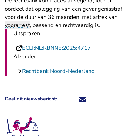
De rechtbank komt, alles afwegend, tot het
oordeel dat oplegging van een gevangenisstraf
voor de duur van 36 maanden, met aftrek van
voorarrest
, passend en rechtvaardig is.
Uitspraken
- U verlaat Recht
ECLI:NL:RBNNE:2025:4717
Afzender
Rechtbank Noord-Nederland
Deel dit nieuwsbericht:
Deel dit nieuwsbericht via X - U 
Deel dit nieuwsbericht via Fa
Deel dit nieuwsbericht via
Deel dit nieuwsbericht