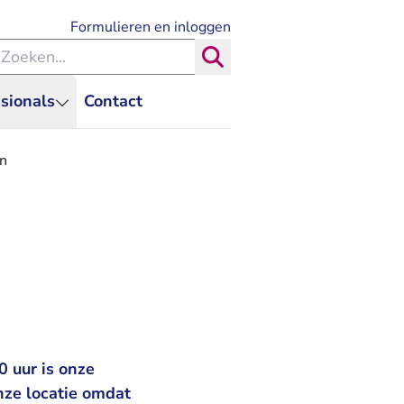
- U verlaat Rechtspraak.nl
Formulieren en inloggen
eken binnen de Rechtspraak
Zoeken
sionals
Contact
n
 uur is onze
onze locatie omdat