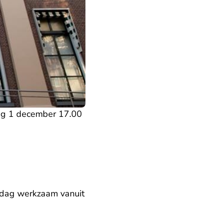
dag 1 december 17.00
ent in een nieuw tabblad
 dag werkzaam vanuit
abblad