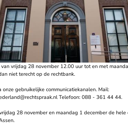
s van vrijdag 28 november 12.00 uur tot en met maan
dan niet terecht op de rechtbank.
ia onze gebruikelijke communicatiekanalen. Mail:
- U verlaat Rechtspraak.nl, op
nederland@rechtspraak.nl
Telefoon: 088 - 361 44 44.
is vrijdag 28 november en maandag 1 december de hele
- U verlaat Rechtspraak.nl, opent in een nieuw t
 Assen
.