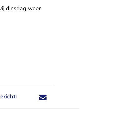
ij dinsdag weer
ericht:
Deel dit nieuwsbericht via X - U verlaat Rechtspraa
Deel dit nieuwsbericht via Facebook - U verlaat
Deel dit nieuwsbericht via e-mail
Deel dit nieuwsbericht via LinkedIn - U v