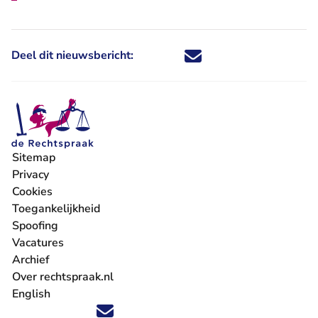
Deel dit nieuwsbericht:
Deel dit nieuwsbericht via X - U 
Deel dit nieuwsbericht via Fa
Deel dit nieuwsbericht via
Deel dit nieuwsbericht
Sitemap
Privacy
Cookies
Toegankelijkheid
Spoofing
Vacatures
- U verlaat Rechtspraak.nl
Archief
Over rechtspraak.nl
English
Volg ons op X (Twitter) - U verlaat Rechtspraak.nl
Volg ons op Facebook - U verlaat Rechtspraak.nl
Volg ons op Instagram - U verlaat Rechtspraak.nl
Volg ons op Youtube - U verlaat Rechtspraak.nl
Volg ons op LinkedIn - U verlaat Rechtspraak.n
'Blijf op de hoogte' nieuwsbrief - U verlaat