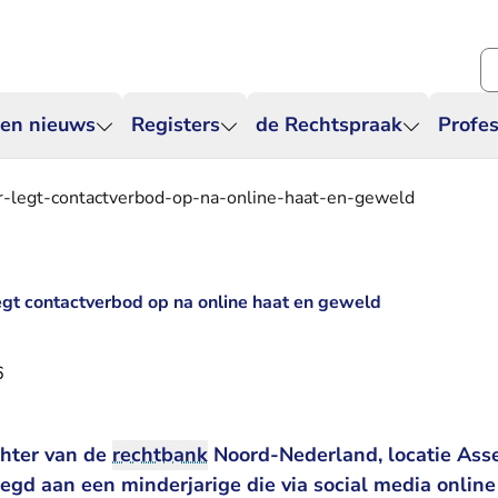
Zo
 en nieuws
Registers
de Rechtspraak
Profes
r-legt-contactverbod-op-na-online-haat-en-geweld
egt contactverbod op na online haat en geweld
6
chter van de
rechtbank
Noord-Nederland, locatie Asse
egd aan een minderjarige die via social media online