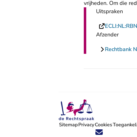
vrijheden. Om die re
Uitspraken
ECLI:NL:RB
Afzender
Rechtbank 
Sitemap
Privacy
Cookies
Toegankeli
Volg ons op X (Twitter) - U verlaat
Volg ons op Facebook - U verlaa
Volg ons op Instagram - U ve
Volg ons op Youtube - U 
Volg ons op LinkedIn -
'Blijf op de hoogte