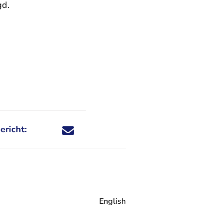
gd.
ericht:
Deel dit nieuwsbericht via X - U verlaat Rechtspraa
Deel dit nieuwsbericht via Facebook - U verlaat
Deel dit nieuwsbericht via e-mail
Deel dit nieuwsbericht via LinkedIn - U v
English