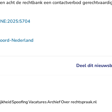
den acht de rechtbank een contactverbod gerechtvaardi
- U verlaat Rechtspraak.nl
NNE:2025:5704
Noord-Nederland
Deel dit nieuwsb
jkheid
Spoofing
Vacatures
Archief
Over rechtspraak.nl
- U verlaat Rechtspraak.nl
 Rechtspraak.nl
t Rechtspraak.nl
rlaat Rechtspraak.nl
verlaat Rechtspraak.nl
 U verlaat Rechtspraak.nl
' nieuwsbrief - U verlaat Rechtspraak.nl