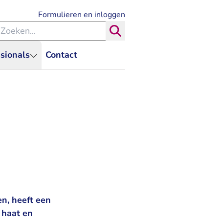
- U verlaat Rechtspraak.nl
Formulieren en inloggen
eken binnen de Rechtspraak
Zoeken
sionals
Contact
n, heeft een
 haat en