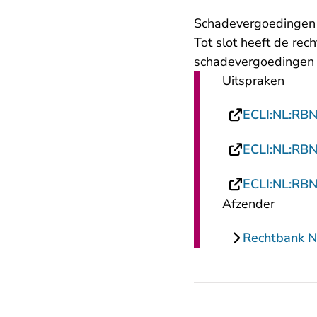
Schadevergoedingen
Tot slot heeft de re
schadevergoedingen t
Uitspraken
ECLI:NL:RB
ECLI:NL:RB
ECLI:NL:RB
Afzender
Rechtbank 