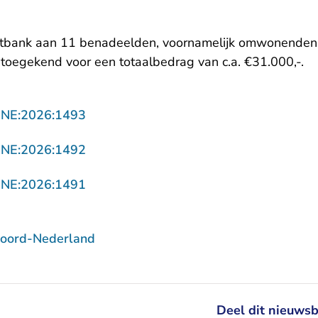
chtbank aan 11 benadeelden, voornamelijk omwonenden
oegekend voor een totaalbedrag van c.a. €31.000,-.
- U verlaat Rechtspraak.nl
NNE:2026:1493
- U verlaat Rechtspraak.nl
NNE:2026:1492
- U verlaat Rechtspraak.nl
NNE:2026:1491
Noord-Nederland
Deel dit nieuwsb