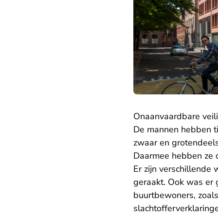
Onaanvaardbare veilig
De mannen hebben tij
zwaar en grotendeels
Daarmee hebben ze o
Er zijn verschillend
geraakt. Ook was er g
buurtbewoners, zoals 
slachtofferverklarin