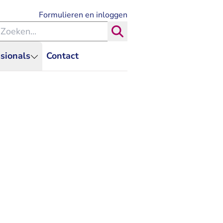
- U verlaat Rechtspraak.nl
Formulieren en inloggen
eken binnen de Rechtspraak
Zoeken
sionals
Contact