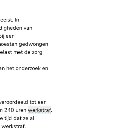
ëist. In
ndigheden van
ij een
n moesten gedwongen
belast met de zorg
van het onderzoek en
veroordeeld tot een
 en 240 uren
werkstraf
.
tijd dat ze al
werkstraf.