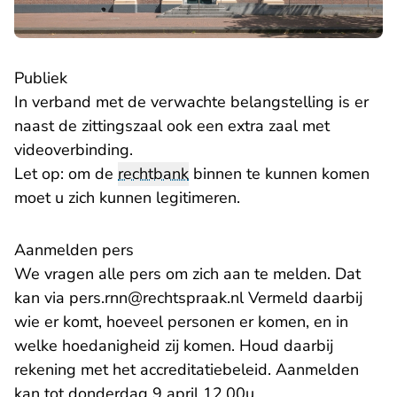
Publiek
In verband met de verwachte belangstelling is er
naast de zittingszaal ook een extra zaal met
videoverbinding.
Let op: om de
rechtbank
binnen te kunnen komen
moet u zich kunnen legitimeren.
Aanmelden pers
We vragen alle pers om zich aan te melden. Dat
- U verlaat Rechtspra
kan via
pers.rnn@rechtspraak.nl
Vermeld daarbij
wie er komt, hoeveel personen er komen, en in
welke hoedanigheid zij komen. Houd daarbij
rekening met het
accreditatiebeleid
. Aanmelden
kan tot donderdag 9 april 12.00u.