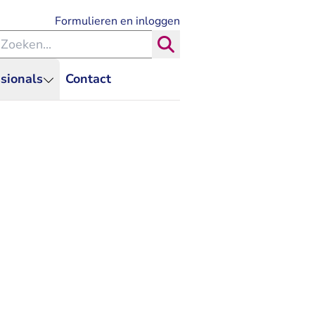
- U verlaat Rechtspraak.nl
Formulieren en inloggen
eken binnen de Rechtspraak
Zoeken
sionals
Contact