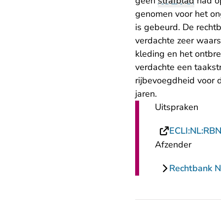
geen
strafblad
had op
genomen voor het ong
is gebeurd. De rechtb
verdachte zeer waars
kleding en het ontbr
verdachte een taakst
rijbevoegdheid voor 
jaren.
Uitspraken
ECLI:NL:RB
Afzender
Rechtbank 