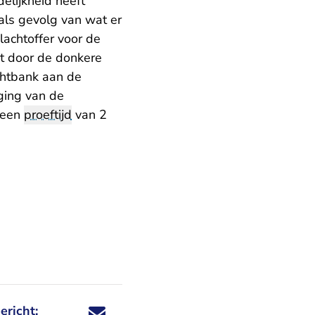
elijkheid heeft
als gevolg van wat er
lachtoffer voor de
st door de donkere
chtbank aan de
ging van de
t een
proeftijd
van 2
ericht:
Deel dit nieuwsbericht via X - U verlaat Rechtspraa
Deel dit nieuwsbericht via Facebook - U verlaat
Deel dit nieuwsbericht via e-mail
Deel dit nieuwsbericht via LinkedIn - U v