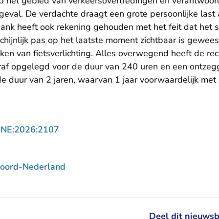
 het gebied van verkeersovertredingen en verantwoord
eval. De verdachte draagt een grote persoonlijke last 
ank heeft ook rekening gehouden met het feit dat het s
chijnlijk pas op het laatste moment zichtbaar is gewee
eken van fietsverlichting. Alles overwegend heeft de re
raf opgelegd voor de duur van 240 uren en een ontzeg
de duur van 2 jaren, waarvan 1 jaar voorwaardelijk me
- U verlaat Rechtspraak.nl
NNE:2026:2107
Noord-Nederland
Deel dit nieuwsb