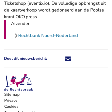
- U verlaat Rechtspraak.nl
Ticketshop (eventix.io)
. De volledige opbrengst uit
de kaartverkoop wordt gedoneerd aan de Poolse
krant OKO.press.
Afzender
Rechtbank Noord-Nederland
Deel dit nieuwsbericht:
Deel dit nieuwsbericht via X - U 
Deel dit nieuwsbericht via Fa
Deel dit nieuwsbericht via
Deel dit nieuwsbericht
Sitemap
Privacy
Cookies