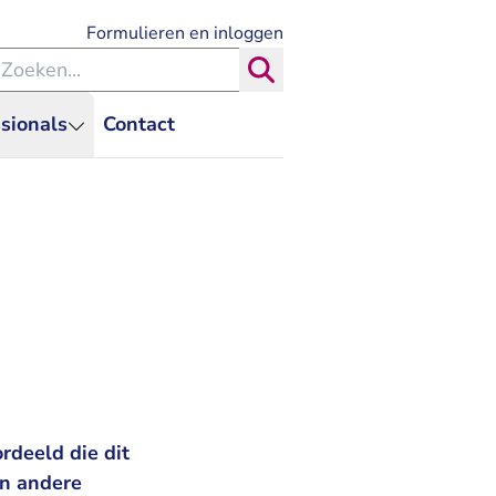
- U verlaat Rechtspraak.nl
Formulieren en inloggen
eken binnen de Rechtspraak
Zoeken
sionals
Contact
rdeeld die dit
en andere