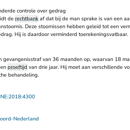
nderde controle over gedrag
eidt de
rechtbank
af dat bij de man sprake is van een a
nstoornis. Deze stoornissen hebben geleid tot een ver
edrag. Hij is daardoor verminderd toerekeningsvatbaar.
en gevangenisstraf van 36 maanden op, waarvan 18 m
een
proeftijd
van drie jaar. Hij moet aan verschillende 
che behandeling.
- U verlaat Rechtspraak.nl
NNE:2018:4300
Noord-Nederland