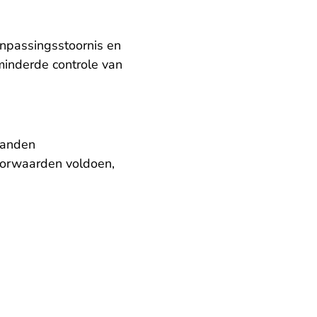
anpassingsstoornis en
minderde controle van
aanden
voorwaarden voldoen,