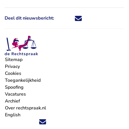
Deel dit nieuwsbericht:
Deel dit nieuwsbericht via X - U 
Deel dit nieuwsbericht via Fa
Deel dit nieuwsbericht via
Deel dit nieuwsbericht
Sitemap
Privacy
Cookies
Toegankelijkheid
Spoofing
Vacatures
- U verlaat Rechtspraak.nl
Archief
Over rechtspraak.nl
English
Volg ons op X (Twitter) - U verlaat Rechtspraak.nl
Volg ons op Facebook - U verlaat Rechtspraak.nl
Volg ons op Instagram - U verlaat Rechtspraak.nl
Volg ons op Youtube - U verlaat Rechtspraak.nl
Volg ons op LinkedIn - U verlaat Rechtspraak.n
'Blijf op de hoogte' nieuwsbrief - U verlaat