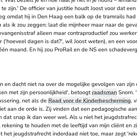
te zijn.' De officier van justitie houdt Joost voor dat ee
eg omdat hij in Den Haag een balk op de tramrails had
jn als ik zou zeggen: laat die mijnheer maar naar de ge
vangenisstraf alleen maar contraproductief zou werken.'
 ('hoeveel dagen is dat?', wil Joost weten), en een voo
één maand. En hij zou ProRail en de NS een schadeve
 en dacht niet na over de mogelijke gevolgen van zijn 
aken met zijn persoonlijkheid', betoogt
raadsman
Snorn. 
assering, net als de
Raad voor de Kinderbescherming
, 
niet aan de orde is. Zij vinden dat een pedagogische a
dat snap ik dan weer wel. Als u niet het jeugdstrafrech
rekening te houden met de leeftijd van mijn cliënt en zij
st het jeugdstrafrecht inderdaad niet toe, maar zegt 'r