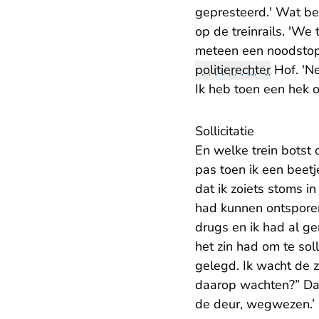
gepresteerd.' Wat be
op de treinrails. 'We
meteen een noodstop.'
politierechter
Hof. 'Ne
Ik heb toen een hek 
Sollicitatie
En welke trein botst
pas toen ik een beetj
dat ik zoiets stoms in
had kunnen ontsporen.’
drugs en ik had al ge
het zin had om te soll
gelegd. Ik wacht de z
daarop wachten?” Dat 
de deur, wegwezen.’