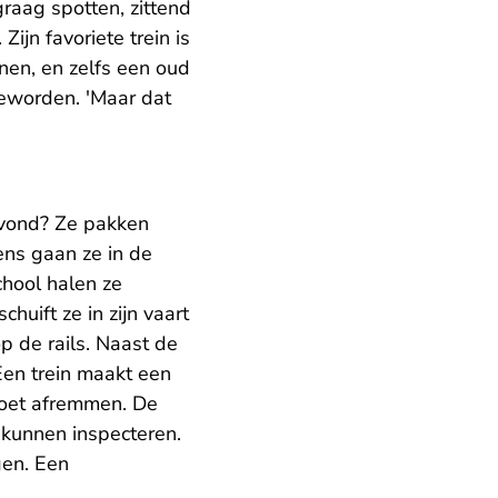
 graag spotten, zittend
ijn favoriete trein is
nen, en zelfs een oud
eworden. 'Maar dat
avond? Ze pakken
ens gaan ze in de
chool halen ze
huift ze in zijn vaart
p de rails. Naast de
Een trein maakt een
 moet afremmen. De
 kunnen inspecteren.
gen. Een