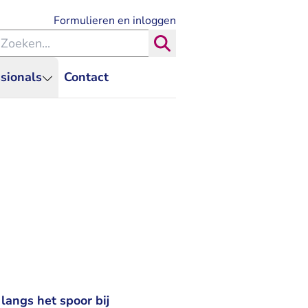
- U verlaat Rechtspraak.nl
Formulieren en inloggen
eken binnen de Rechtspraak
Zoeken
sionals
Contact
 langs het spoor bij