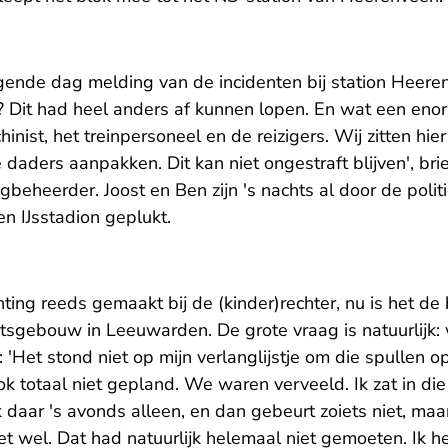
gende dag melding van de incidenten bij station Heeren
fd? Dit had heel anders af kunnen lopen. En wat een enorm
nist, het treinpersoneel en de reizigers. Wij zitten hie
daders aanpakken. Dit kan niet ongestraft blijven', br
beheerder. Joost en Ben zijn 's nachts al door de politi
n IJsstadion geplukt.
ting reeds gemaakt bij de (kinder)rechter, nu is het de 
htsgebouw in Leeuwarden. De grote vraag is natuurlijk:
: 'Het stond niet op mijn verlanglijstje om die spullen op
k totaal niet gepland. We waren verveeld. Ik zat in die
ik daar 's avonds alleen, en dan gebeurt zoiets niet, maa
et wel. Dat had natuurlijk helemaal niet gemoeten. Ik