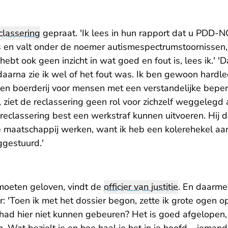
classering
gepraat. 'Ik lees in hun rapport dat u PDD-N
s en valt onder de noemer
autismespectrumstoornissen
 hebt ook geen inzicht in wat goed en fout is, lees ik.' 'D
 daarna zie ik wel of het fout was. Ik ben gewoon hardle
en boerderij voor mensen met een verstandelijke beper
ziet de reclassering geen rol voor zichzelf weggelegd a
reclassering best een werkstraf kunnen uitvoeren. Hij d
 de maatschappij werken, want ik heb een kolerehekel a
ggestuurd.'
 moeten geloven, vindt de
officier van justitie
. En daarmee
er: 'Toen ik met het dossier begon, zette ik grote ogen op
had hier niet kunnen gebeuren? Het is goed afgelopen,
 Wat bezielt je en hoe haal je het in je hoofd – ieman