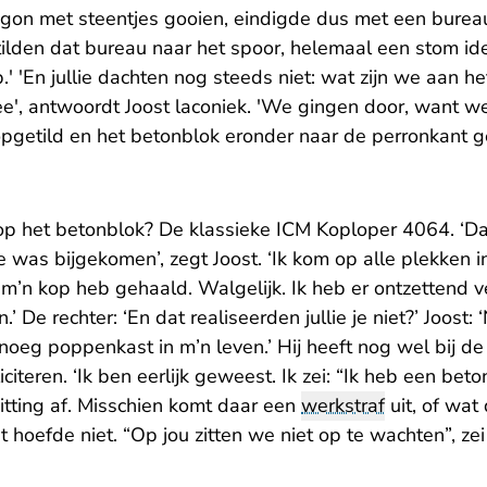
gon met steentjes gooien, eindigde dus met een burea
 tilden dat bureau naar het spoor, helemaal een stom id
 'En jullie dachten nog steeds niet: wat zijn we aan he
e', antwoordt Joost laconiek. 'We gingen door, want w
opgetild en het betonblok eronder naar de perronkant g
 op het betonblok? De klassieke ICM Koploper 4064. ‘Da
e was bijgekomen’, zegt Joost. ‘Ik kom op alle plekken 
 m’n kop heb gehaald. Walgelijk. Ik heb er ontzettend ve
 De rechter: ‘En dat realiseerden jullie je niet?’ Joost: ‘
noeg poppenkast in m’n leven.’ Hij heeft nog wel bij d
iciteren. ‘Ik ben eerlijk geweest. Ik zei: “Ik heb een bet
itting af. Misschien komt daar een
werkstraf
uit, of wat
hoefde niet. “Op jou zitten we niet op te wachten”, ze