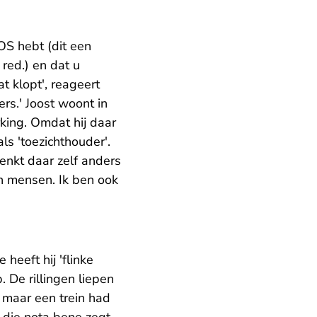
OS hebt (dit een
- U verlaat Rechtspraak.nl
, red.) en dat u
at klopt', reageert
ers.' Joost woont in
king. Omdat hij daar
ls 'toezichthouder'.
enkt daar zelf anders
an mensen. Ik ben ook
 heeft hij 'flinke
. De rillingen liepen
 maar een trein had
d die nota bene zegt