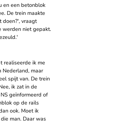
u en een betonblok
ee. De trein maakte
t doen?', vraagt
e werden niet gepakt.
ezeuld.'
t realiseerde ik me
in Nederland, maar
el spijt van. De trein
Nee, ik zat in de
e NS geïnformeerd of
onblok op de rails
 dan ook. Moet ik
i die man. Daar was