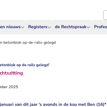
Zo
 en nieuws
Registers
de Rechtspraak
Profes
n-betonblok-op-de-rails-gelegd
betonblok op de rails gelegd’
chtszitting
mber 2025
 januari van dit jaar 's avonds in de kou met Ben (16)*