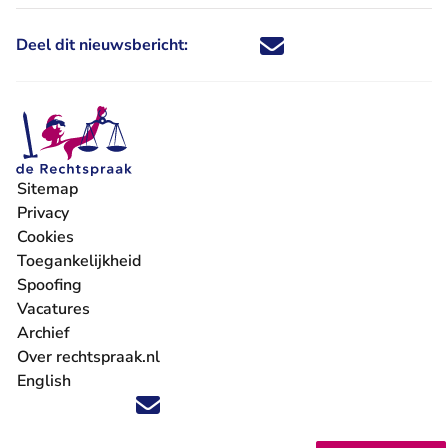
Deel dit nieuwsbericht:
Deel dit nieuwsbericht via X - U 
Deel dit nieuwsbericht via Fa
Deel dit nieuwsbericht via
Deel dit nieuwsbericht
Sitemap
Privacy
Cookies
Toegankelijkheid
Spoofing
Vacatures
- U verlaat Rechtspraak.nl
Archief
Over rechtspraak.nl
English
Volg ons op X (Twitter) - U verlaat Rechtspraak.nl
Volg ons op Facebook - U verlaat Rechtspraak.nl
Volg ons op Instagram - U verlaat Rechtspraak.nl
Volg ons op Youtube - U verlaat Rechtspraak.nl
Volg ons op LinkedIn - U verlaat Rechtspraak.n
'Blijf op de hoogte' nieuwsbrief - U verlaat