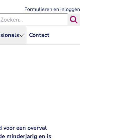
- U verlaat Rechtspraak.nl
Formulieren en inloggen
eken binnen de Rechtspraak
Zoeken
sionals
Contact
 voor een overval
e minderjarig en is