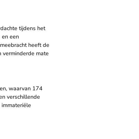
dachte tijdens het
g en een
h meebracht heeft de
in verminderde mate
gen, waarvan 174
den verschillende
 immateriële