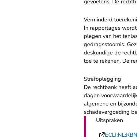
gevoelens. De rechtba
Verminderd toereken
In rapportages wordt
plegen van het tenla
gedragsstoornis. Gezi
deskundige de rechtb
toe te rekenen. De re
Strafoplegging
De rechtbank heeft 
dagen voorwaardelij
algemene en bijzonde
schadevergoeding be
Uitspraken
ECLI:NL:RB