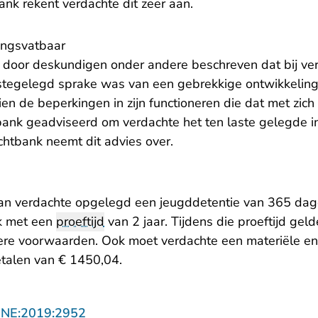
nk rekent verdachte dit zeer aan.
ingsvatbaar
 door deskundigen onder andere beschreven dat bij ver
stegelegd sprake was van een gebrekkige ontwikkelin
en de beperkingen in zijn functioneren die dat met zic
ank geadviseerd om verdachte het ten laste gelegde 
chtbank neemt dit advies over.
aan verdachte opgelegd een jeugddetentie van 365 da
k met een
proeftijd
van 2 jaar. Tijdens die proeftijd gel
re voorwaarden. Ook moet verdachte een materiële en
talen van € 1450,04.
- U verlaat Rechtspraak.nl
NNE:2019:2952