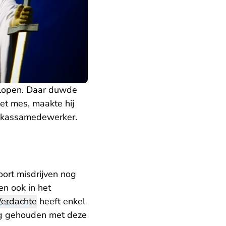
elopen. Daar duwde
het mes, maakte hij
e kassamedewerker.
oort misdrijven nog
en ook in het
Verdachte
heeft enkel
ing gehouden met deze