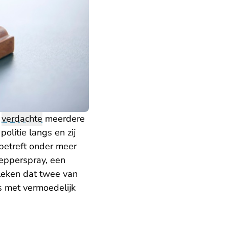
t
verdachte
meerdere
olitie langs en zij
betreft onder meer
pepperspray, een
leken dat twee van
s met vermoedelijk