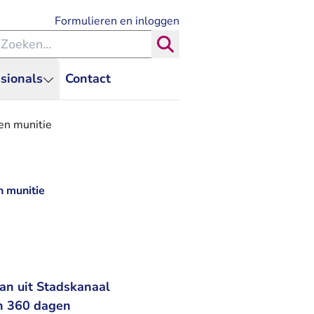
- U verlaat Rechtspraak.nl
Formulieren en inloggen
eken binnen de Rechtspraak
Zoeken
sionals
Contact
en munitie
n munitie
an uit Stadskanaal
an 360 dagen