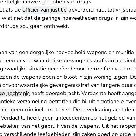
opzettelijk aanwezig hebben van drugs
et als de
officier van justitie
gevorderd had, tot vrijspraa
 wist niet dat de geringe hoeveelheden drugs in zijn w
rddrugs zou gaan ontbreekt.
n van een dergelijke hoeveelheid wapens en munitie 
n een onvoorwaardelijke gevangenisstraf van aanzienli
gevaarlijke situatie gecreëerd voor hemzelf en voor mens
ien de wapens open en bloot in zijn woning lagen. 
n onvoorwaardelijke gevangenisstraf van langere duur d
ge hechtenis
heeft doorgebracht. Verdachte heeft aang
ntieke verzameling betreffen die hij uit emotionele ov
ook geen criminele motieven. Deze verklaring acht de r
g. Verdachte heeft geen antecedenten op het gebied v
 gebleken van het gebruik van de wapens. Uit het rappor
op verschillende leefgebieden zijn zaken goed op orde he