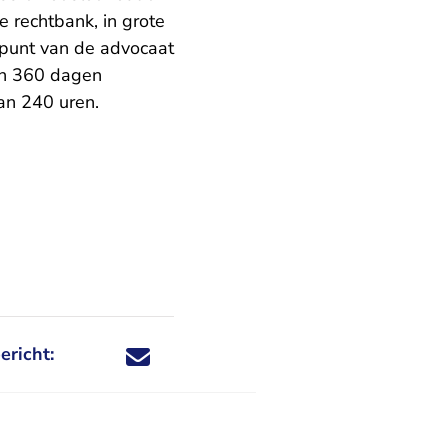
 rechtbank, in grote
ndpunt van de advocaat
an 360 dagen
van 240 uren.
ericht:
Deel dit nieuwsbericht via X - U verlaat Rechtspraa
Deel dit nieuwsbericht via Facebook - U verlaat
Deel dit nieuwsbericht via e-mail
Deel dit nieuwsbericht via LinkedIn - U v