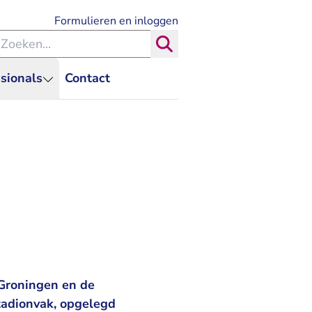
- U verlaat Rechtspraak.nl
Formulieren en inloggen
eken binnen de Rechtspraak
Zoeken
sionals
Contact
 Groningen en de
stadionvak, opgelegd