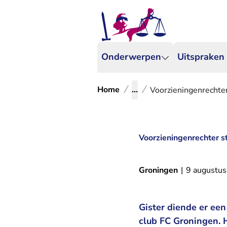
Onderwerpen
Uitspraken
Home
...
Voorzieningenrechter 
Voorzieningenrechter st
Groningen
|
9 augustu
Gister diende er ee
club FC Groningen. H