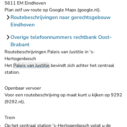
5611 EM Eindhoven
- U verlaat R
Plan zelf uw route op
Google Maps (google.nl)
.
Routebeschrijvingen naar gerechtsgebouw
Eindhoven
Overige telefoonnummers rechtbank Oost-
Brabant
Routebeschrijvingen Paleis van Justitie in 's-
Hertogenbosch
Het
Paleis van Justitie
bevindt zich achter het centraal
station.
Openbaar vervoer
Voor een routebeschrijving op maat kunt u kijken op
9292
- U verlaat Rechtspraak.nl
(9292.nl)
.
Trein
Op het centraal station 's-Hertogenbosch volgt u de