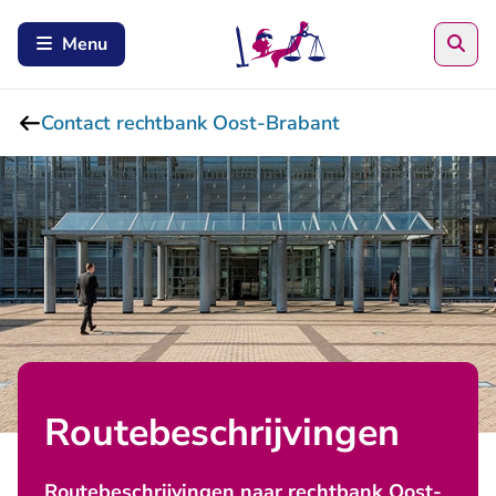
Zoe
Menu
Contact rechtbank Oost-Brabant
Routebeschrijvingen
Routebeschrijvingen naar rechtbank Oost-