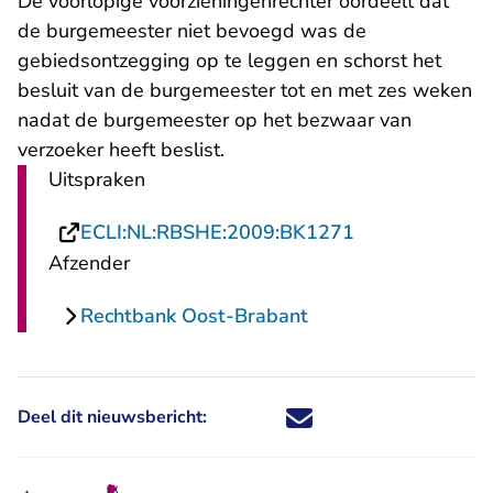
De voorlopige voorzieningenrechter oordeelt dat
de burgemeester niet bevoegd was de
gebiedsontzegging op te leggen en schorst het
besluit van de burgemeester tot en met zes weken
nadat de burgemeester op het bezwaar van
verzoeker heeft beslist.
Uitspraken
- U verlaat Rec
ECLI:NL:RBSHE:2009:BK1271
Afzender
Rechtbank Oost-Brabant
Deel dit nieuwsbericht:
Deel dit nieuwsbericht via X - U 
Deel dit nieuwsbericht via Fa
Deel dit nieuwsbericht via
Deel dit nieuwsbericht