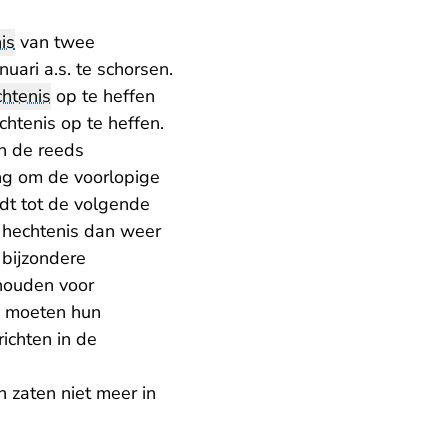
is
van twee
uari a.s. te schorsen.
htenis
op te heffen
htenis op te heffen.
n de reeds
ing om de voorlopige
ldt tot de volgende
e hechtenis dan weer
 bijzondere
 houden voor
, moeten hun
ichten in de
n zaten niet meer in