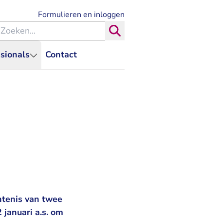
- U verlaat Rechtspraak.nl
Formulieren en inloggen
eken binnen de Rechtspraak
Zoeken
sionals
Contact
htenis van twee
 januari a.s. om