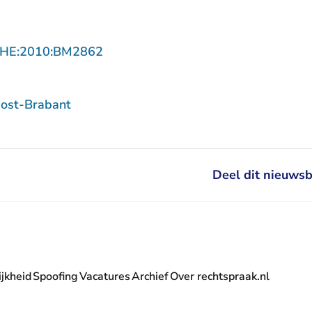
- U verlaat Rechtspraak.nl
SHE:2010:BM2862
ost-Brabant
Deel dit nieuwsb
jkheid
Spoofing
Vacatures
Archief
Over rechtspraak.nl
- U verlaat Rechtspraak.nl
 Rechtspraak.nl
t Rechtspraak.nl
rlaat Rechtspraak.nl
verlaat Rechtspraak.nl
 U verlaat Rechtspraak.nl
' nieuwsbrief - U verlaat Rechtspraak.nl