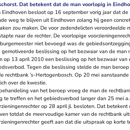
chorst. Dat betekent dat de man voorlopig in Eindho
 Eindhoven besloot op 16 september vorig jaar dat de
 weg te blijven uit Eindhoven zolang hij geen concrete
praken zou maken. De voor zedendelicten veroordeeld
stapte naar de rechter. De voorlopige voorzieningenrech
 burgemeester niet bevoegd was de gebiedsontzegging
 gemotiveerde beslissing op het bezwaar van de man
 op 13 april 2010 een beslissing op het bezwaar van
dsverbod. Tegen die beslissing stelde de man beroep i
de rechtbank ’s-Hertogenbosch. Op 20 mei aanstaande
ch over de kwestie.
 behandeling van het beroep vroeg de man de rechtba
g te treffen en het gebiedsverbod langer dan 25 mei a.s
zieningenrechter op 28 april jl. besloten. Dat betekent 
en totdat de meervoudige kamer van de rechtbank uit
zieningenrechter geeft aan dat die uitspraak op korte t