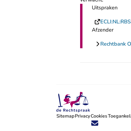
Uitspraken
ECLI:NL:RB
Afzender
Rechtbank O
Sitemap
Privacy
Cookies
Toegankeli
Volg ons op X (Twitter) - U verlaat
Volg ons op Facebook - U verlaa
Volg ons op Instagram - U ve
Volg ons op Youtube - U 
Volg ons op LinkedIn -
'Blijf op de hoogte