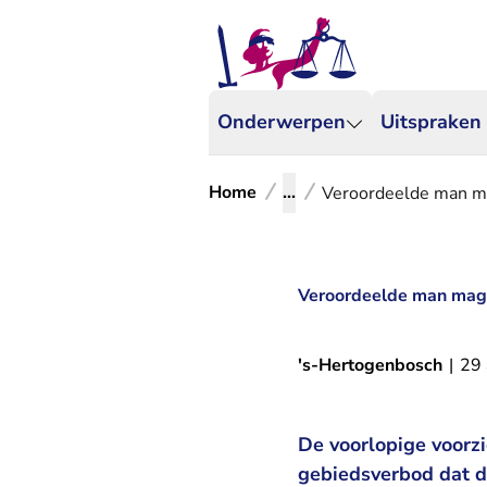
Onderwerpen
Uitspraken
Home
...
Veroordeelde man ma
Veroordeelde man mag v
's-Hertogenbosch
|
29 
De voorlopige voorz
gebiedsverbod dat d