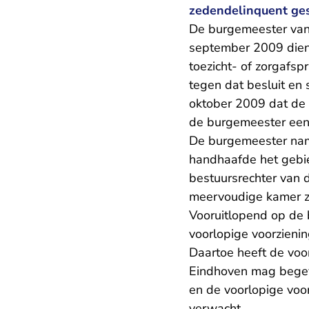
zedendelinquent ges
De burgemeester van
september 2009 diende
toezicht- of zorgafs
tegen dat besluit en 
oktober 2009 dat de
de burgemeester een
De burgemeester nam
handhaafde het gebie
bestuursrechter van 
meervoudige kamer zi
Vooruitlopend op de
voorlopige voorzienin
Daartoe heeft de voor
Eindhoven mag begev
en de voorlopige voor
verwacht.