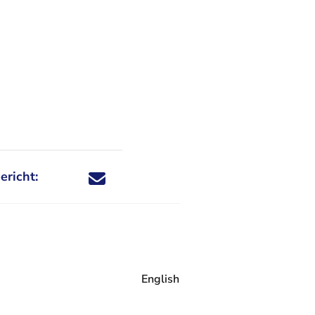
ericht:
Deel dit nieuwsbericht via X - U verlaat Rechtspraa
Deel dit nieuwsbericht via Facebook - U verlaat
Deel dit nieuwsbericht via e-mail
Deel dit nieuwsbericht via LinkedIn - U v
English