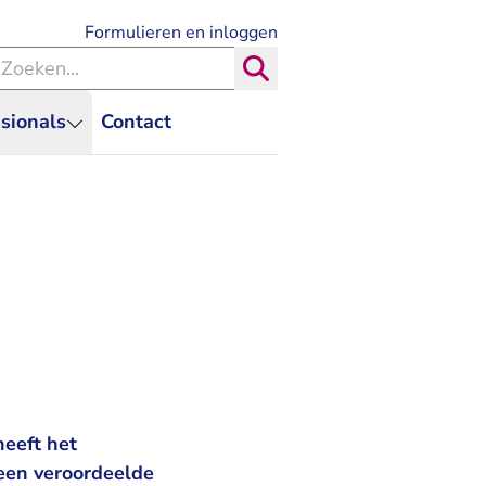
- U verlaat Rechtspraak.nl
Formulieren en inloggen
eken binnen de Rechtspraak
Zoeken
sionals
Contact
eeft het
een veroordeelde