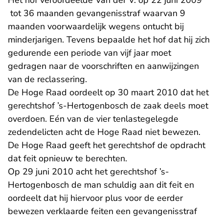
Het hof veroordeelde Van der V. op
22 juni 2009
- U verlaat Rechtspraak.nl
tot 36 maanden gevangenisstraf waarvan 9
maanden voorwaardelijk wegens ontucht bij
minderjarigen. Tevens bepaalde het hof dat hij zich
gedurende een periode van vijf jaar moet
gedragen naar de voorschriften en aanwijzingen
van de reclassering.
- U verlaa
De Hoge Raad oordeelt op
30 maart 2010
dat het
gerechtshof ’s-Hertogenbosch de zaak deels moet
overdoen. Eén van de vier tenlastegelegde
zedendelicten acht de Hoge Raad niet bewezen.
De Hoge Raad geeft het gerechtshof de opdracht
dat feit opnieuw te berechten.
- U verlaat Rechtspraak.nl
Op
29 juni 2010
acht het gerechtshof ’s-
Hertogenbosch de man schuldig aan dit feit en
oordeelt dat hij hiervoor plus voor de eerder
bewezen verklaarde feiten een gevangenisstraf