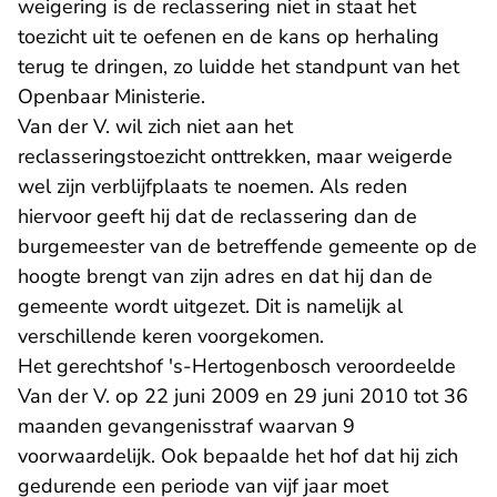
weigering is de reclassering niet in staat het
toezicht uit te oefenen en de kans op herhaling
terug te dringen, zo luidde het standpunt van het
Openbaar Ministerie.
Van der V. wil zich niet aan het
reclasseringstoezicht onttrekken, maar weigerde
wel zijn verblijfplaats te noemen. Als reden
hiervoor geeft hij dat de reclassering dan de
burgemeester van de betreffende gemeente op de
hoogte brengt van zijn adres en dat hij dan de
gemeente wordt uitgezet. Dit is namelijk al
verschillende keren voorgekomen.
Het gerechtshof 's-Hertogenbosch veroordeelde
- U verlaat Rechtspraak.nl
- U verla
Van der V. op
22 juni 2009
en
29 juni 2010
tot 36
maanden gevangenisstraf waarvan 9
voorwaardelijk. Ook bepaalde het hof dat hij zich
gedurende een periode van vijf jaar moet