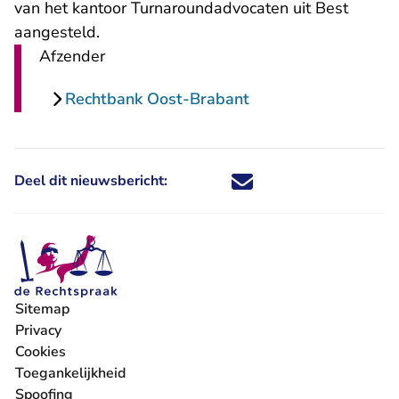
- U verlaat Rec
van
het kantoor Turnaroundadvocaten
uit Best
aangesteld.
Afzender
Rechtbank Oost-Brabant
Deel dit nieuwsbericht:
Deel dit nieuwsbericht via X - U 
Deel dit nieuwsbericht via Fa
Deel dit nieuwsbericht via
Deel dit nieuwsbericht
Sitemap
Privacy
Cookies
Toegankelijkheid
Spoofing