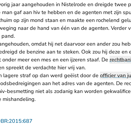
orig jaar aangehouden in Nistelrode en dreigde twee p
e man gaf aan hiv te hebben en de agenten met zijn spu
chuim op zijn mond staan en maakte een rochelend gel
eweging naar de hand van één van de agenten. Verder 
n pand.
ngehouden, omdat hij net daarvoor een ander zou he
dreigd de benzine aan te steken. Ook zou hij deze en
 onder meer een mes en een ijzeren staaf. De
rechtban
n spreekt de verdachte hier vrij van.
n lagere straf op dan werd geëist door de
officier van ju
odsbedreigingen aan het adres van de agenten. De rec
hiv-besmetting niet als zodanig kan worden gekwalifice
e mishandeling.
- U verlaat Rechtspraak.nl
OBR:2015:687