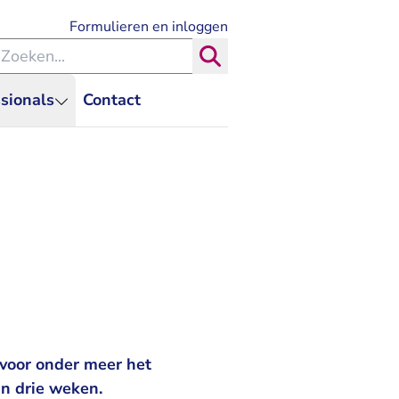
- U verlaat Rechtspraak.nl
Formulieren en inloggen
eken binnen de Rechtspraak
Zoeken
sionals
Contact
 voor onder meer het
an drie weken.