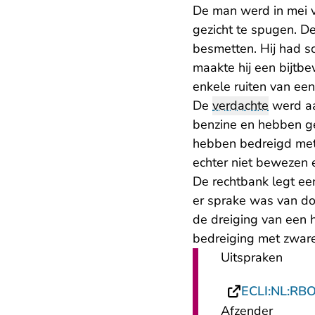
De man werd in mei v
gezicht te spugen. D
besmetten. Hij had s
maakte hij een bijtb
enkele ruiten van ee
De
verdachte
werd aa
benzine en hebben ge
hebben bedreigd met
echter niet bewezen e
De rechtbank legt ee
er sprake was van do
de dreiging van een 
bedreiging met zwar
Uitspraken
ECLI:NL:RB
Afzender