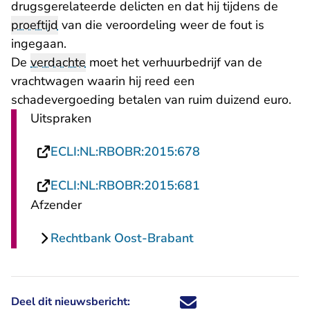
drugsgerelateerde delicten en dat hij tijdens de
proeftijd
van die veroordeling weer de fout is
ingegaan.
De
verdachte
moet het verhuurbedrijf van de
vrachtwagen waarin hij reed een
schadevergoeding betalen van ruim duizend euro.
Uitspraken
- U verlaat Rechtsp
ECLI:NL:RBOBR:2015:678
- U verlaat Rechtsp
ECLI:NL:RBOBR:2015:681
Afzender
Rechtbank Oost-Brabant
Deel dit nieuwsbericht:
Deel dit nieuwsbericht via X - U 
Deel dit nieuwsbericht via Fa
Deel dit nieuwsbericht via
Deel dit nieuwsbericht