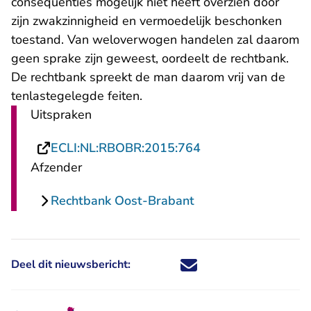
consequenties mogelijk niet heeft overzien door
zijn zwakzinnigheid en vermoedelijk beschonken
toestand. Van weloverwogen handelen zal daarom
geen sprake zijn geweest, oordeelt de rechtbank.
De rechtbank spreekt de man daarom vrij van de
tenlastegelegde feiten.
Uitspraken
- U verlaat Rechtsp
ECLI:NL:RBOBR:2015:764
Afzender
Rechtbank Oost-Brabant
Deel dit nieuwsbericht:
Deel dit nieuwsbericht via X - U 
Deel dit nieuwsbericht via Fa
Deel dit nieuwsbericht via
Deel dit nieuwsbericht