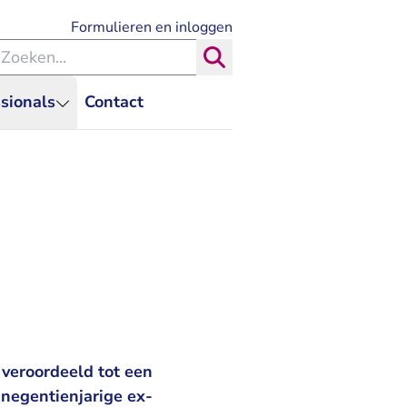
- U verlaat Rechtspraak.nl
Formulieren en inloggen
eken binnen de Rechtspraak
Zoeken
sionals
Contact
veroordeeld tot een
 negentienjarige ex-