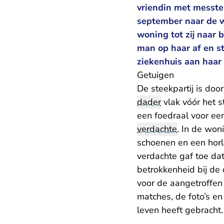
vriendin met messte
september naar de w
woning tot zij naar 
man op haar af en s
ziekenhuis aan haar
Getuigen
De steekpartij is do
dader
vlak vóór het 
een foedraal voor ee
verdachte
. In de wo
schoenen en een horl
verdachte gaf toe dat
betrokkenheid bij de
voor de aangetroffen 
matches, de foto’s en
leven heeft gebracht.