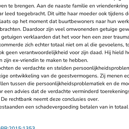
n te brengen. Aan de naaste familie en vriendenkring v
r leed toegebracht. Dit uitte haar moeder ook tijdens d
plaats op het moment dat buurtbewoners naar hun werk
 brachten. Daardoor zijn veel omwonenden getuige ge
 getuigen verklaarden dat het voor hen een zeer trauma
mmerde zich echter totaal niet om al die gevoelens, t
 geen verantwoordelijkheid voor zijn daad. Hij hield h
 zijn ex-vriendin te maken te hebben.
hten de verdachte en stelden persoonlijkheidsproblem
ge ontwikkeling van de geestvermogens. Zij menen ec
tellen tussen die persoonlijkheidsproblematiek en de m
r een advies dat de verdachte verminderd toerekening
t. De rechtbank neemt deze conclusies over.
staanden een schadevergoeding betalen van in totaal 
- U verlaat Rechtspraak.nl
OBR:2015:1353