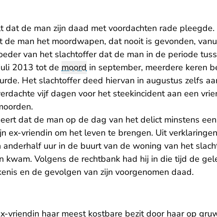
t dat de man zijn daad met voordachten rade pleegde.
t de man het moordwapen, dat nooit is gevonden, vanu
eder van het slachtoffer dat de man in de periode tus
 juli 2013 tot de
moord
in september, meerdere keren b
rde. Het slachtoffer deed hiervan in augustus zelfs aang
rdachte vijf dagen voor het steekincident aan een vrien
rmoorden.
eert dat de man op de dag van het delict minstens een
 ex-vriendin om het leven te brengen. Uit verklaringen
n anderhalf uur in de buurt van de woning van het slach
n kwam. Volgens de rechtbank had hij in die tijd de ge
enis en de gevolgen van zijn voorgenomen daad.
x-vriendin haar meest kostbare bezit door haar op gruw