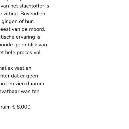
an het slachtoffer is
e zitting. Bovendien
 gingen of hun
weest van de moord.
tische ervaring is
oonde geen blijk van
et hele proces vol
atiek vast en
hter dat er geen
oord en zien daarom
svatbaar was ten
ruim € 8.000.