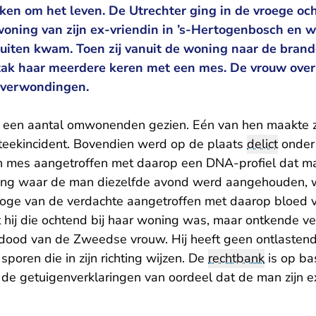
ken om het leven. De Utrechter ging in de vroege oc
oning van zijn ex-vriendin in ’s-Hertogenbosch en w
buiten kwam. Toen zij vanuit de woning naar de brand
tak haar meerdere keren met een mes. De vrouw over
 verwondingen.
or een aantal omwonenden gezien. Eén van hen maakte ze
steekincident. Bovendien werd op de plaats
delict
onder
n mes aangetroffen met daarop een DNA-profiel dat ma
ning waar de man diezelfde avond werd aangehouden, 
oge van de verdachte aangetroffen met daarop bloed 
 hij die ochtend bij haar woning was, maar ontkende ve
 dood van de Zweedse vrouw. Hij heeft geen ontlasten
sporen die in zijn richting wijzen. De
rechtbank
is op ba
 de getuigenverklaringen van oordeel dat de man zijn e