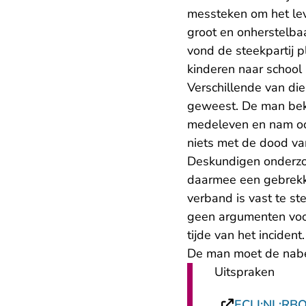
messteken om het leve
groot en onherstelbaa
vond de steekpartij 
kinderen naar school
Verschillende van die
geweest. De man beko
medeleven en nam ook
niets met de dood van
Deskundigen onderzoc
daarmee een gebrekki
verband is vast te s
geen argumenten voo
tijde van het inciden
De man moet de nabe
Uitspraken
ECLI:NL:RB