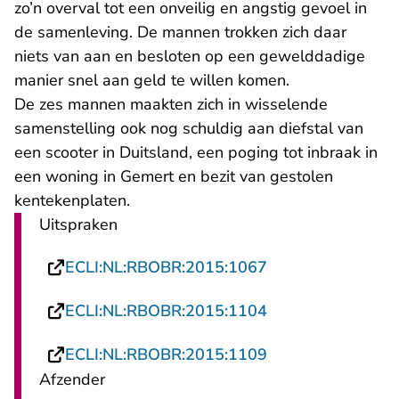
zo’n overval tot een onveilig en angstig gevoel in
de samenleving. De mannen trokken zich daar
niets van aan en besloten op een gewelddadige
manier snel aan geld te willen komen.
De zes mannen maakten zich in wisselende
samenstelling ook nog schuldig aan diefstal van
een scooter in Duitsland, een poging tot inbraak in
een woning in Gemert en bezit van gestolen
kentekenplaten.
Uitspraken
- U verlaat Recht
ECLI:NL:RBOBR:2015:1067
- U verlaat Recht
ECLI:NL:RBOBR:2015:1104
- U verlaat Recht
ECLI:NL:RBOBR:2015:1109
Afzender