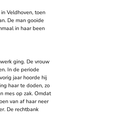
 in Veldhoven, toen
aan. De man gooide
enmaal in haar been
 werk ging. De vrouw
en. In de periode
rig jaar hoorde hij
ng haar te doden, zo
een mes op zak. Omdat
toen van af haar neer
er. De rechtbank