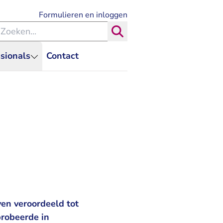
- U verlaat Rechtspraak.nl
Formulieren en inloggen
eken binnen de Rechtspraak
Zoeken
sionals
Contact
en veroordeeld tot
probeerde in