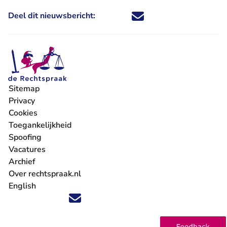
Deel dit nieuwsbericht:
Deel dit nieuwsbericht via X - U 
Deel dit nieuwsbericht via Fa
Deel dit nieuwsbericht via
Deel dit nieuwsbericht
Sitemap
Privacy
Cookies
Toegankelijkheid
Spoofing
Vacatures
- U verlaat Rechtspraak.nl
Archief
Over rechtspraak.nl
English
Volg ons op X (Twitter) - U verlaat Rechtspraak.nl
Volg ons op Facebook - U verlaat Rechtspraak.nl
Volg ons op Instagram - U verlaat Rechtspraak.nl
Volg ons op Youtube - U verlaat Rechtspraak.nl
Volg ons op LinkedIn - U verlaat Rechtspraak.n
'Blijf op de hoogte' nieuwsbrief - U verlaat