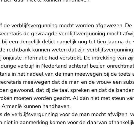
of de verblijfsvergunning mocht worden afgewezen. De 
secretaris de gevraagde verblijfsvergunning mocht afw
bij een dergelijk delict namelijk nog tot tien jaar na de
e rechtbank kunnen weten dat zijn verblijfsvergunnin
 onjuiste informatie had verstrekt. De intrekking van zij
gdurige verblijf in Nederland achteraf bezien onrechtmat
taris in het nadeel van de man meewegen bij de toets
secretaris meewegen dat de man en de vrouw een subst
ben gewoond, dat zij de taal spreken en dat de bande
rbroken moeten worden geacht. Al dan niet met steun va
in Armenië kunnen handhaven.
s de verblijfsvergunning voor de man mocht afwijzen, v
en niet in aanmerking komen voor de daarvan afhankelij