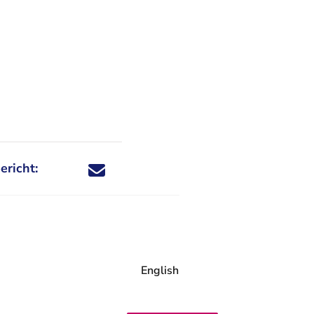
ericht:
Deel dit nieuwsbericht via X - U verlaat Rechtspraa
Deel dit nieuwsbericht via Facebook - U verlaat
Deel dit nieuwsbericht via e-mail
Deel dit nieuwsbericht via LinkedIn - U v
English