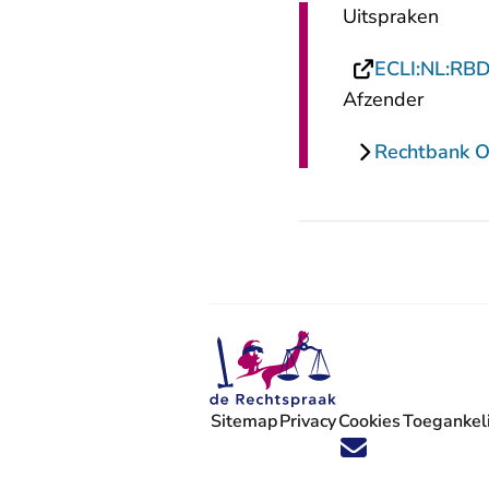
Uitspraken
ECLI:NL:RB
Afzender
Rechtbank O
Sitemap
Privacy
Cookies
Toegankeli
Volg ons op X (Twitter) - U verlaat
Volg ons op Facebook - U verlaa
Volg ons op Instagram - U ve
Volg ons op Youtube - U 
Volg ons op LinkedIn -
'Blijf op de hoogte