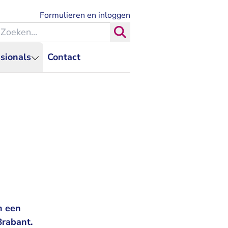
- U verlaat Rechtspraak.nl
Formulieren en inloggen
eken binnen de Rechtspraak
Zoeken
sionals
Contact
n een
Brabant.