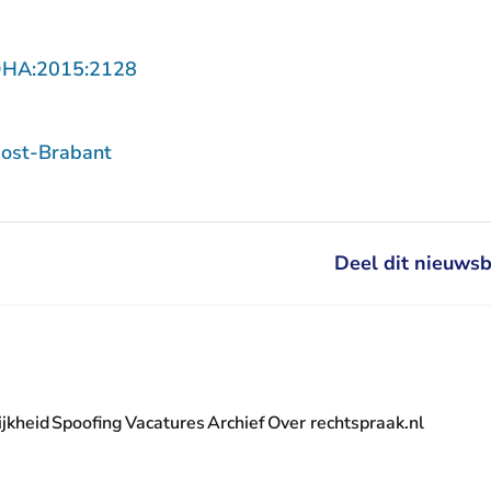
- U verlaat Rechtspraak.nl
DHA:2015:2128
ost-Brabant
Deel dit nieuwsb
jkheid
Spoofing
Vacatures
Archief
Over rechtspraak.nl
- U verlaat Rechtspraak.nl
 Rechtspraak.nl
t Rechtspraak.nl
rlaat Rechtspraak.nl
verlaat Rechtspraak.nl
 U verlaat Rechtspraak.nl
' nieuwsbrief - U verlaat Rechtspraak.nl