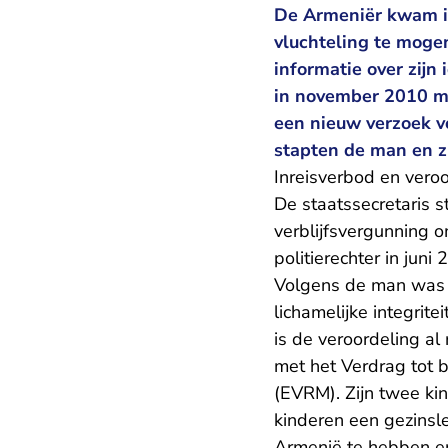
De Armeniër kwam in
vluchteling te mogen
informatie over zijn
in november 2010 met
een nieuw verzoek vo
stapten de man en z
Inreisverbod en vero
De staatssecretaris 
verblijfsvergunning 
politierechter in jun
Volgens de man was e
lichamelijke integrit
is de veroordeling al 
met het Verdrag tot 
(EVRM). Zijn twee kin
kinderen een gezinsl
Armenië te hebben en