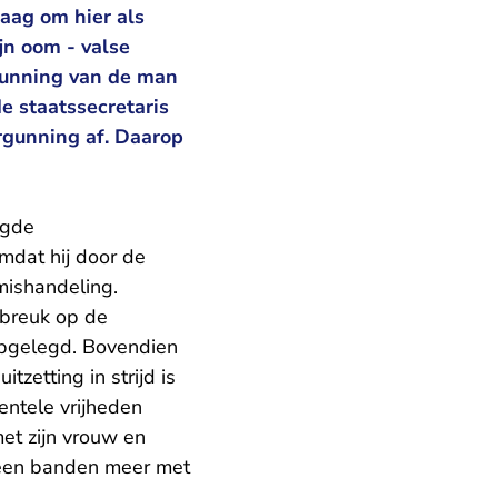
aag om hier als
jn oom - valse
ergunning van de man
e staatssecretaris
ergunning af. Daarop
agde
mdat hij door de
 mishandeling.
nbreuk op de
 opgelegd. Bovendien
tzetting in strijd is
ntele vrijheden
met zijn vrouw en
 geen banden meer met