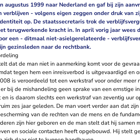
 augustus 1999 naar Nederland en gaf bij zijn aanvr
 verblijven - volgens eigen zeggen onder druk van zi
 identiteit op. De staatssecretaris trok de verblijfsv
 terugwerkende kracht in. In april vorig jaar wees d
or een - ditmaal niet-asielgerelateerde - verblijfsv
ijn gezinsleden naar de rechtbank.
ordeling
stelt dat de man niet in aanmerking komt voor de gevra
omdat tegen hem een inreisverbod is uitgevaardigd en o
i 2008 is veroordeeld tot een werkstraf voor onder meer
r bij de mishandeling geen sprake van een ernstige i
eit en is daarom slechts een werkstraf van zeventig uur
ruim zes jaar geleden. De man voert verder aan dat zijn ui
bescherming van de rechten van de mens en de fundame
deren zijn hier geboren en de man stelt dat hij samen 
even en sociale contacten heeft opgebouwd. Hij stelt
 zich daar niet te kunnen handhaven.