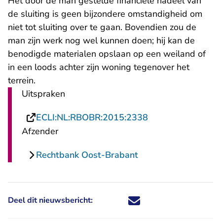
Het door de man gestelde financiële nadeel van
de sluiting is geen bijzondere omstandigheid om
niet tot sluiting over te gaan. Bovendien zou de
man zijn werk nog wel kunnen doen; hij kan de
benodigde materialen opslaan op een weiland of
in een loods achter zijn woning tegenover het
terrein.
Uitspraken
- U verlaat Recht
ECLI:NL:RBOBR:2015:2338
Afzender
Rechtbank Oost-Brabant
Deel dit nieuwsbericht:
Deel dit nieuwsbericht via X - U 
Deel dit nieuwsbericht via Fa
Deel dit nieuwsbericht via
Deel dit nieuwsbericht