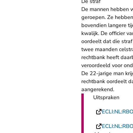
De straf
De mannen hebben wel
geroepen. Ze hebben 
bovendien langere ti
kwalijk. De officier v
oordeelt dat die stra
twee maanden celstra
rechtbank heeft daar
veroordeeld voor ond
De 22-jarige man kri
rechtbank oordeelt d
aangerekend.
Uitspraken
ECLI:NL:RB
ECLI:NL:RB