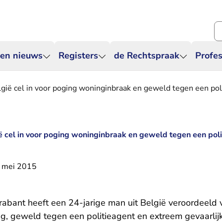
Zo
 en nieuws
Registers
de Rechtspraak
Profes
ië cel in voor poging woninginbraak en geweld tegen een pol
 cel in voor poging woninginbraak en geweld tegen een poli
 mei 2015
abant heeft een 24-jarige man uit België veroordeeld 
ng, geweld tegen een politieagent en extreem gevaarlij