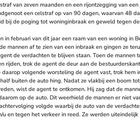
sstraf van zeven maanden en een rijontzegging van een 
andgenoot een celstraf op van 90 dagen, waarvan 48 da
eid bij de poging tot woninginbraak en geweld tegen de
in februari van dit jaar een raam van een woning in Be
de mannen af te zien van een inbraak en gingen ze teru
agent de verdachten te blijven staan. Toen de mannen t
n rijden, trok de agent de deur aan de bestuurderskant
 daarop volgende worsteling de agent vast, trok hem in
half buiten de auto hing. Nadat ze vlakbij een boom to
 reden, wist de agent te ontkomen. Hij zag dat de man
daarom op de auto. Dit weerhield de mannen er niet va
achtervolging volgde waarbij de auto van de verdacht
/u en tegen het verkeer in reed. Ze werden uiteindeli