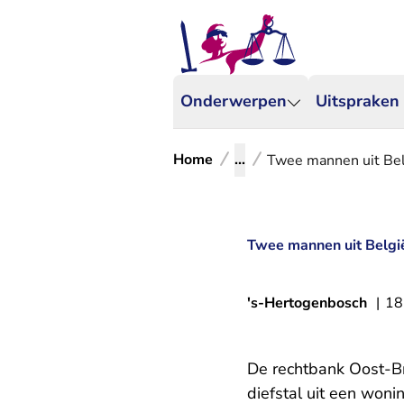
Onderwerpen
Uitspraken
Home
...
Twee mannen uit Belg
Twee mannen uit België
's-Hertogenbosch
|
18
De rechtbank Oost-Br
diefstal uit een woni