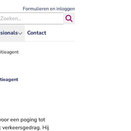
- U verlaat Rechtspraak.nl
Formulieren en inloggen
eken binnen de Rechtspraak
Zoeken
sionals
Contact
itieagent
tieagent
voor een poging tot
k verkeersgedrag. Hij