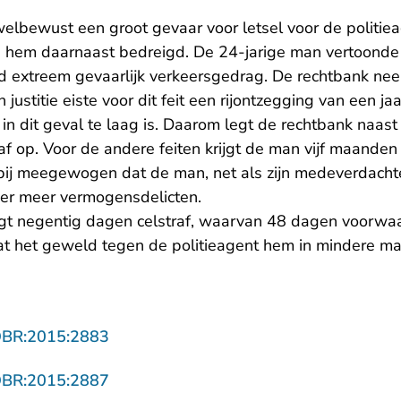
bewust een groot gevaar voor letsel voor de politieag
hem daarnaast bedreigd. De 24-jarige man vertoonde b
jd extreem gevaarlijk verkeersgedrag. De rechtbank nee
an justitie eiste voor dit feit een rijontzegging van een j
f in dit geval te laag is. Daarom legt de rechtbank naast
f op. Voor de andere feiten krijgt de man vijf maanden
bij meegewogen dat de man, net als zijn medeverdachte,
er meer vermogensdelicten.
jgt negentig dagen celstraf, waarvan 48 dagen voorwaa
at het geweld tegen de politieagent hem in mindere m
- U verlaat Rechtspraak.nl
OBR:2015:2883
- U verlaat Rechtspraak.nl
OBR:2015:2887